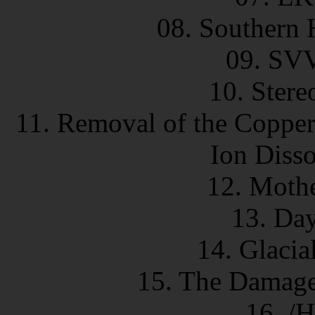
08. Southern 
09. SV
10. Stere
11. Removal of the Copper I
Ion Diss
12. Mothe
13. Day
14. Glacia
15. The Damage 
16. /