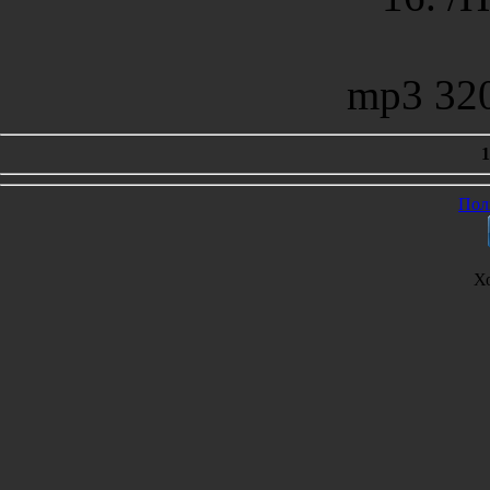
mp3 32
1
Пол
Х