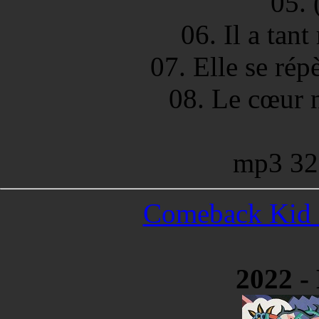
05. 
06. Il a tant
07. Elle se rép
08. Le cœur 
mp3 32
Comeback Kid -
2022 -