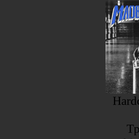
Hard
Тр