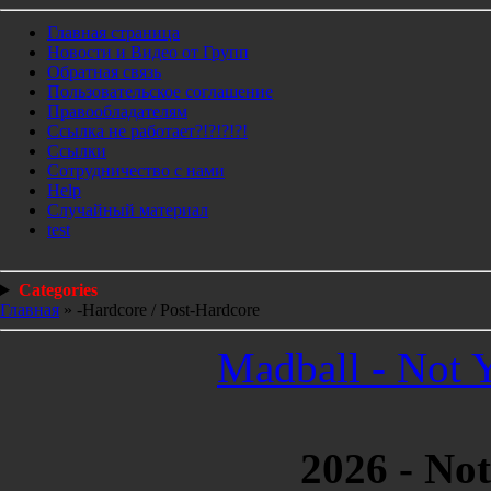
Главная страница
Новости и Видео от Групп
Обратная связь
Пользовательское соглашение
Правообладателям
Ссылка не работает?!?!?!?!
Ссылки
Сотрудничество с нами
Help
Cлучайный материал
test
Categories
Главная
»
-Hardcore / Post-Hardcore
Madball - Not 
2026 - No