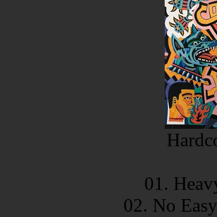
Hardco
01. Heav
02. No Easy