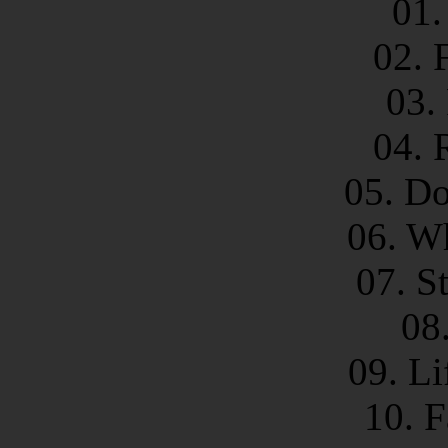
01.
02. 
03.
04. 
05. Do
06. W
07. S
08
09. Li
10. F