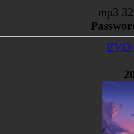
mp3 32
Passwor
EVO -
20