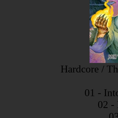
Hardcore / Th
01 - In
02 -
03