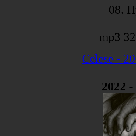
08. 
mp3 32
Celese - 20
2022 -