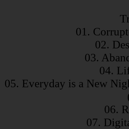
Tr
01. Corrupt
02. Des
03. Aband
04. Li
05. Everyday is a New Nigh
06. R
07. Digit