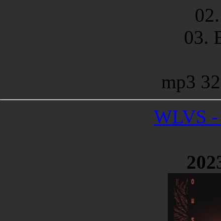
02
03. 
mp3 32
WLVS - 
202