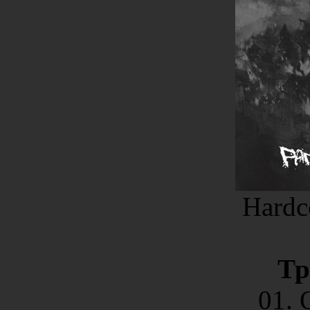
Hardc
Тр
01.