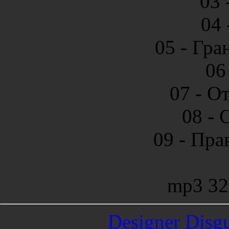
03 
04 
05 - Гра
06
07 - О
08 - 
09 - Пра
mp3 32
Designer Disgu