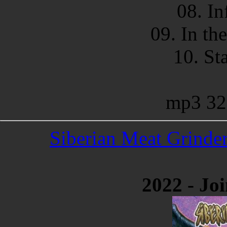
08. In
09. In th
10. St
mp3 32
Siberian Meat Grinder
2022 - Joi