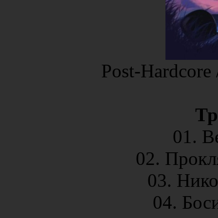
Post-Hardcore 
Тр
01. В
02. Прок
03. Ник
04. Бос