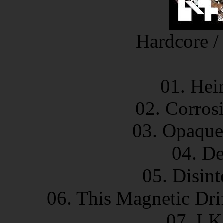
Hardcore /
01. Hei
02. Corros
03. Opaque
04. De
05. Disint
06. This Magnetic Drif
07. LK