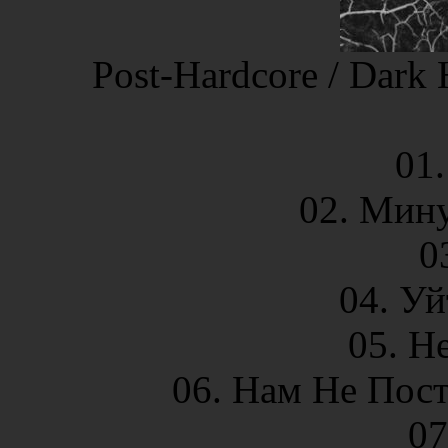
Post-Hardcore / Dark 
01.
02. Мин
0
04. Уй
05. Н
06. Нам Не Пос
07