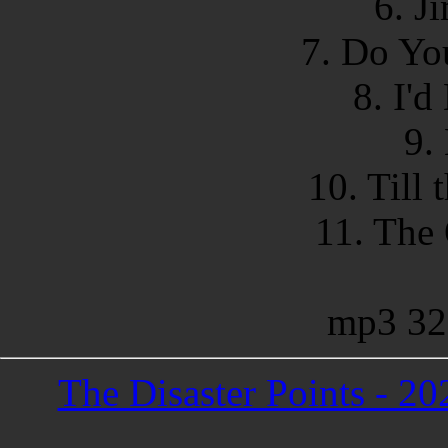
6. J
7. Do Yo
8. I'd
9.
10. Till 
11. The
mp3 32
The Disaster Points - 2