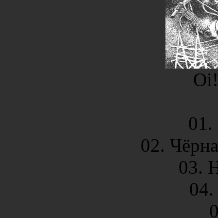
Oi!
01.
02. Чёрна
03. 
04.