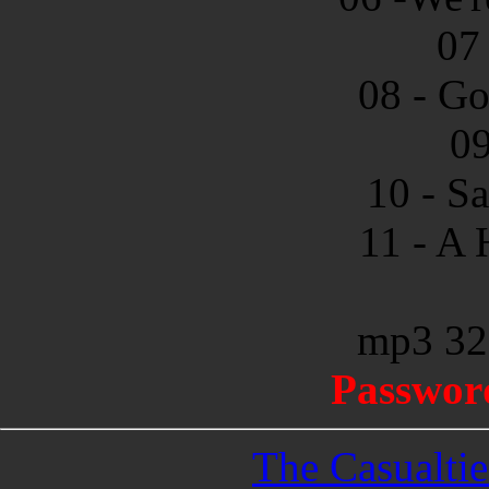
07 
08 - G
09
10 - S
11 - A 
mp3 32
Passwor
The Casualtie