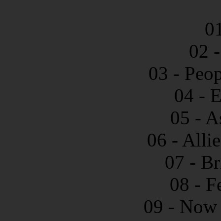
01
02 
03 - Peo
04 - 
05 - A
06 - Alli
07 - B
08 - F
09 - Now