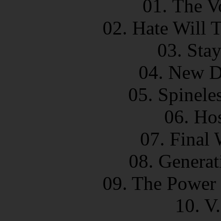
01. The V
02. Hate Will 
03. Sta
04. New D
05. Spinele
06. Ho
07. Final
08. Generat
09. The Power 
10. V.