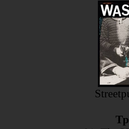
Streetp
Тр