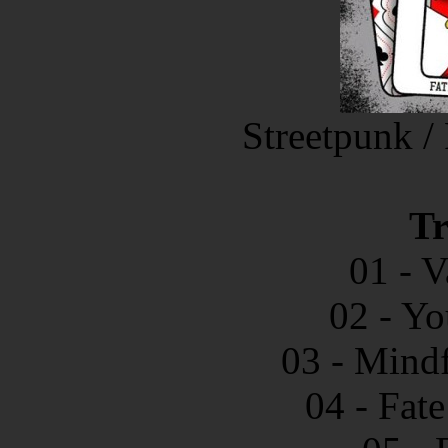
Streetpunk 
Tr
01 - V
02 - Yo
03 - Mind
04 - Fat