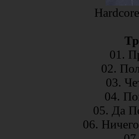
Hardcore
Тр
01. П
02. По
03. Ч
04. По
05. Да 
06. Ничег
07