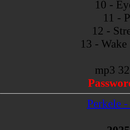
10 - Ey
11 - 
12 - Str
13 - Wake 
mp3 32
Passwor
Perkele -