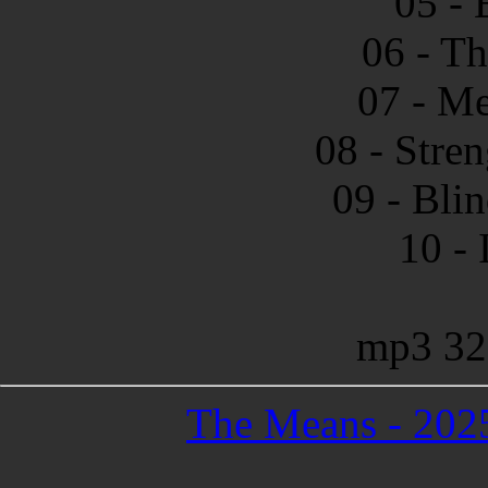
05 - 
06 - T
07 - M
08 - Stre
09 - Bli
10 - 
mp3 32
The Means - 2025