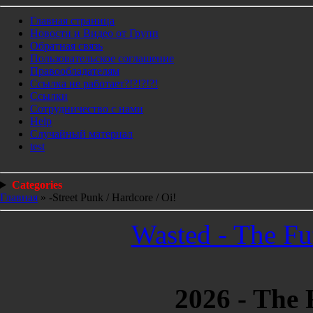
Главная страница
Новости и Видео от Групп
Обратная связь
Пользовательское соглашение
Правообладателям
Ссылка не работает?!?!?!?!
Ссылки
Сотрудничество с нами
Help
Cлучайный материал
test
Categories
Главная
»
-Street Punk / Hardcore / Oi!
Wasted - The Fu
2026 - The 