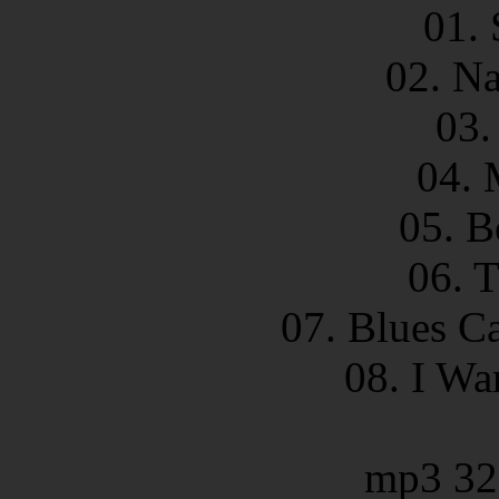
01. 
02. Na
03.
04. 
05. B
06. 
07. Blues C
08. I Wa
mp3 32