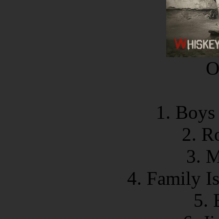
O
1. Boys
2. R
3. 
4. Family I
5. 