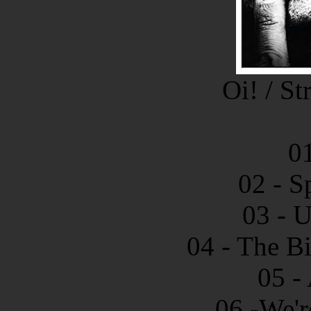
Oi! / S
01
02 - S
03 - 
04 - The B
05 -
06 -We'r