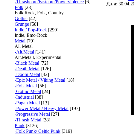
-Thrashcore/Fastcore/Powerviolence
[6]
| Дата:
30.04.2
Folk
[28]
Folk Rock, Folk, Country
Gothic
[42]
Grunge
[58]
Indie / Pop-Rock
[290]
Indie, Emo-Rock
Metal
[79]
All Metal
-Alt.Metal
[141]
Alt.Metall, Experimental
-Black Metal
[72]
-Death Metal
[126]
-Doom Metal
[32]
-Epic Metal / Viking Metal
[18]
-Folk Metal
[56]
-Gothic Metal
[24]
-Industrial
[38]
-Pagan Metal
[13]
-Power Metal / Heavy Metal
[197]
-Progressive Metal
[27]
-Thrash Metal
[38]
Punk
[3126]
-Folk Punk/ Celtic Punk
[319]