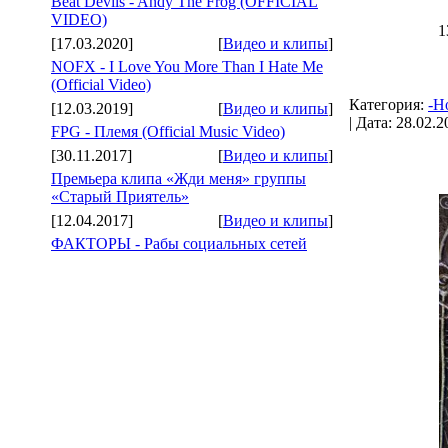
Beat Devils - Andy The Frog (OFFICIAL
VIDEO)
1
[17.03.2020]
[
Видео и клипы
]
NOFX - I Love You More Than I Hate Me
(Official Video)
Категория:
-H
[12.03.2019]
[
Видео и клипы
]
| Дата:
28.02.2
FPG - Племя (Official Music Video)
[30.11.2017]
[
Видео и клипы
]
Премьера клипа «Жди меня» группы
«Старый Приятель»
[12.04.2017]
[
Видео и клипы
]
ФАКТОРЫ - Рабы социальных сетей