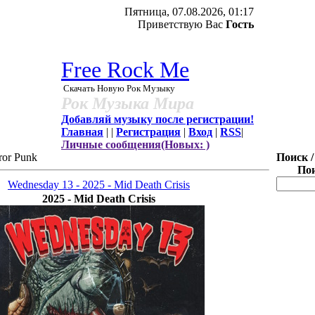
Пятница, 07.08.2026, 01:17
Приветствую Вас
Гость
Free Rock Me
Скачать Новую Рок Музыку
Рок Музыка Мира
Добавляй музыку после регистрации!
Главная
|
|
Регистрация
|
Вход
|
RSS
|
Личные сообщения(Новых: )
ror Punk
Поиск /
Пои
Wednesday 13 - 2025 - Mid Death Crisis
2025 - Mid Death Crisis