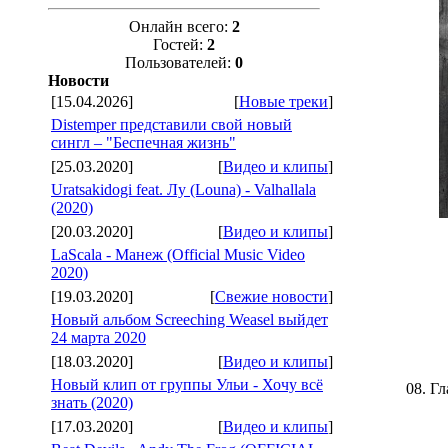
Онлайн всего:
2
Гостей:
2
Пользователей:
0
Новости
[15.04.2026]
[
Новые треки
]
Distemper представили свой новый
сингл – "Беспечная жизнь"
[25.03.2020]
[
Видео и клипы
]
Uratsakidogi feat. Лу (Louna) - Valhallala
(2020)
[20.03.2020]
[
Видео и клипы
]
LaScala - Манеж (Official Music Video
2020)
[19.03.2020]
[
Свежие новости
]
Новый альбом Screeching Weasel выйдет
24 марта 2020
[18.03.2020]
[
Видео и клипы
]
Новый клип от группы Ульи - Хочу всё
08. Г
знать (2020)
[17.03.2020]
[
Видео и клипы
]