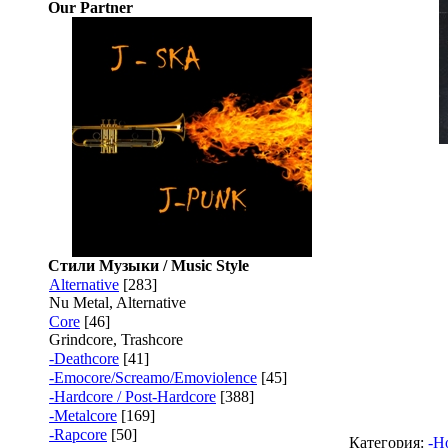
Our Partner
Стили Музыки / Music Style
Alternative
[283]
Nu Metal, Alternative
Core
[46]
Grindcore, Trashcore
-Deathcore
[41]
-Emocore/Screamo/Emoviolence
[45]
-Hardcore / Post-Hardcore
[388]
-Metalcore
[169]
-Rapcore
[50]
Категория:
-H