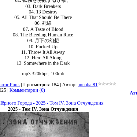
02. 孤独を傍観するが故、
03. Dark Breakers
04. 13 Destroy
05. All That Should Be There
06. 死線
07. A Taste of Blood
08. The Bleeding Human Race
09. 月下の幻想
10. Fucked Up
11. Throw It All Away
12. Here All Along
13. Somewhere in the Dark
mp3 320kbps; 100mb
orror Punk
| Просмотров: 184 | Автор:
annabat81
025
|
Комментарии (0)
|
Азъ
Чёрного Города - 2025 - Том IV. Зона Отчуждения
2025 - Том IV. Зона Отчуждения