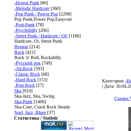
-Horror Punk
[86]
-Melodic Hardcore
[360]
-Pop Punk / Power Pop
[2298]
Pop Punk,Power Pop,Easycore
-Post-Punk
[78]
-Psychobilly
[206]
-Street Punk / Hardcore / Oi!
[1186]
Hardcore, Oi, Street Punk
Reggae
[214]
Rock
[421]
Rock 'n' Roll, Rockabilly
-Русский рок
[749]
-Alt.Rock
[593]
-Classic Rock
[68]
-Hard Rock
[153]
Категория:
-H
-Post Rock
[27]
| Дата:
30.04.2
Ska
[919]
Ska-Jazz, Ska, Swing
Сказки 
Ska-Punk
[1406]
Ska-Core, Crack Rock Steady
Soul, Jazz, Blues
[37]
Статистика / Statistic