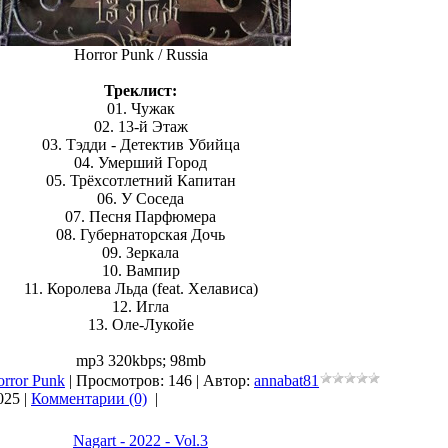
Horror Punk / Russia
Треклист:
01. Чужак
02. 13-й Этаж
03. Тэдди - Детектив Убийца
04. Умерший Город
05. Трёхсотлетний Капитан
06. У Соседа
07. Песня Парфюмера
08. Губернаторская Дочь
09. Зеркала
10. Вампир
11. Королева Льда (feat. Хелависа)
12. Игла
13. Оле-Лукойе
mp3 320kbps; 98mb
orror Punk
| Просмотров: 146 | Автор:
annabat81
025
|
Комментарии (0)
|
Nagart - 2022 - Vol.3