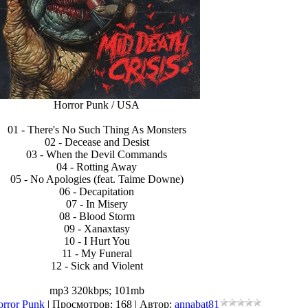
Horror Punk / USA
01 - There's No Such Thing As Monsters
02 - Decease and Desist
03 - When the Devil Commands
04 - Rotting Away
05 - No Apologies (feat. Taime Downe)
06 - Decapitation
07 - In Misery
08 - Blood Storm
09 - Xanaxtasy
10 - I Hurt You
11 - My Funeral
12 - Sick and Violent
mp3 320kbps; 101mb
orror Punk
| Просмотров: 168 | Автор:
annabat81