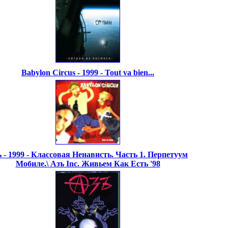
Babylon Circus - 1999 - Tout va bien...
 - 1999 - Классовая Ненависть. Часть 1. Перпетуум
Мобиле.\ Азъ Inc. Живьем Как Есть '98