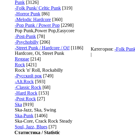
Punk
[3126]
-Folk Punk/ Celtic Punk
[319]
-Horror Punk
[86]
-Melodic Hardcore
[360]
-Pop Punk / Power Pop
[2298]
Pop Punk,Power Pop,Easycore
-Post-Punk
[78]
-Psychobilly
[206]
-Street Punk / Hardcore / Oi!
[1186]
Категория:
-Folk Punk
Hardcore, Oi, Street Punk
|
Reggae
[214]
Rock
[421]
Rock 'n' Roll, Rockabilly
-Русский рок
[749]
-Alt.Rock
[593]
-Classic Rock
[68]
-Hard Rock
[153]
-Post Rock
[27]
Ska
[919]
Ska-Jazz, Ska, Swing
Ska-Punk
[1406]
Ska-Core, Crack Rock Steady
Soul, Jazz, Blues
[37]
Статистика / Statistic