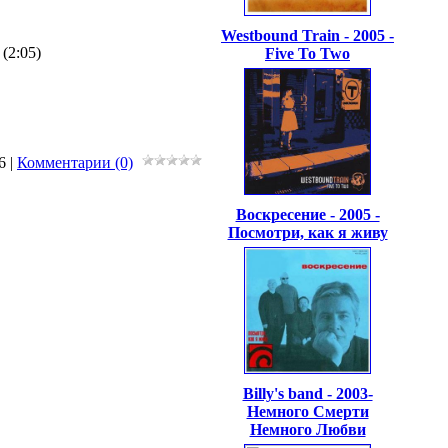
Westbound Train - 2005 -
(2:05)
Five To Two
6
|
Комментарии (0)
Воскресение - 2005 -
Посмотри, как я живу
Billy's band - 2003-
Немного Смерти
Немного Любви