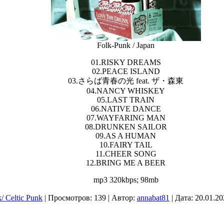
Folk-Punk / Japan
01.RISKY DREAMS
02.PEACE ISLAND
03.さらば青春の光 feat. ザ・森東
04.NANCY WHISKEY
05.LAST TRAIN
06.NATIVE DANCE
07.WAYFARING MAN
08.DRUNKEN SAILOR
09.AS A HUMAN
10.FAIRY TAIL
11.CHEER SONG
12.BRING ME A BEER
mp3 320kbps; 98mb
/ Celtic Punk
| Просмотров: 139 | Автор:
annabat81
| Дата:
20.01.20