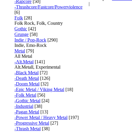
-Rapcore
[50]
|
-Thrashcore/Fastcore/Powerviolence
[6]
Folk
[28]
Folk Rock, Folk, Country
Gothic
[42]
Grunge
[58]
Indie / Pop-Rock
[290]
Indie, Emo-Rock
Metal
[79]
All Metal
-Alt.Metal
[141]
Alt.Metall, Experimental
-Black Metal
[72]
-Death Metal
[126]
-Doom Metal
[32]
-Epic Metal / Viking Metal
[18]
-Folk Metal
[56]
-Gothic Metal
[24]
-Industrial
[38]
-Pagan Metal
[13]
-Power Metal / Heavy Metal
[197]
-Progressive Metal
[27]
-Thrash Metal
[38]