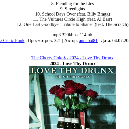
8. Fiending for the Lies
9. Streetlights
10. School Days Over (feat. Billy Bragg)
11. The Vultures Circle High (feat. Al Barr)
12. One Last Goodbye "Tribute to Shane" (feat. The Scratch)
mp3 320kbps; 114mb
/ Celtic Punk
| Просмотров: 321 | Автор:
annabat81
| Дата:
04.07.20
The Cherry Coke$ - 2024 - Love Thy Drunx
2024 - Love Thy Drunx