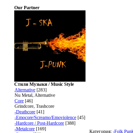
Our Partner
Стили Музыки / Music Style
Alternative
[283]
Nu Metal, Alternative
Core
[46]
Grindcore, Trashcore
-Deathcore
[41]
-Emocore/Screamo/Emoviolence
[45]
-Hardcore / Post-Hardcore
[388]
-Metalcore
[169]
Категория:
-Folk Punk