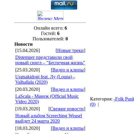
Онлайн всего:
6
Гостей:
6
Пользователей:
0
Новости
[15.04.2026]
[
Новые треки
]
Distemper представили свой
новый сингл – "Беспечная жизнь"
[25.03.2020]
[
Видео и клипы
]
Uratsakidogi feat. Лу (Louna) -
Valhallala (2020)
[20.03.2020]
[
Видео и клипы
]
LaScala - Манеж (Official Music
Категория:
-Folk Punk
Video 2020)
(0)
|
[19.03.2020]
[
Свежие новости
]
Новый альбом Screeching Weasel
выйдет 24 марта 2020
[18.03.2020]
[
Видео и клипы
]