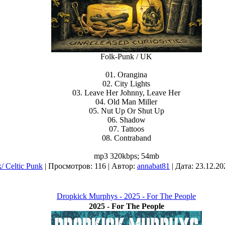
Folk-Punk / UK
01. Orangina
02. City Lights
03. Leave Her Johnny, Leave Her
04. Old Man Miller
05. Nut Up Or Shut Up
06. Shadow
07. Tattoos
08. Contraband
mp3 320kbps; 54mb
/ Celtic Punk
| Просмотров: 116 | Автор:
annabat81
| Дата:
23.12.20
Dropkick Murphys - 2025 - For The People
2025 - For The People