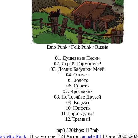
Etno Punk / Folk Punk / Russia
01. Душевные Песни
02. Играй, Гармонист!
03. Домик Бабушки Моей
04. Отпуск
05. Золото
06. Сороть
07. Ярославль
08. Не Теряйте Друзей
09. Ведьма
10. Юность
11. Гори, Душа!
12. Трамвай
mp3 320kbps; 117mb
/ Celtic Punk
| Просмотров: 72 | Автор:
annabat81
| Дата:
20.03.202