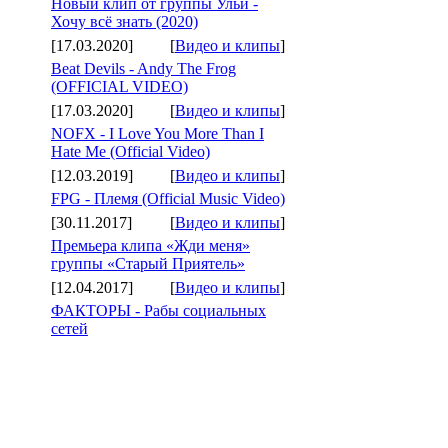
Новый клип от группы Ульи -
Хочу всё знать (2020)
[17.03.2020]
[
Видео и клипы
]
Beat Devils - Andy The Frog
(OFFICIAL VIDEO)
[17.03.2020]
[
Видео и клипы
]
NOFX - I Love You More Than I
Hate Me (Official Video)
[12.03.2019]
[
Видео и клипы
]
FPG - Племя (Official Music Video)
[30.11.2017]
[
Видео и клипы
]
Премьера клипа «Жди меня»
группы «Старый Приятель»
[12.04.2017]
[
Видео и клипы
]
ФАКТОРЫ - Рабы социальных
сетей