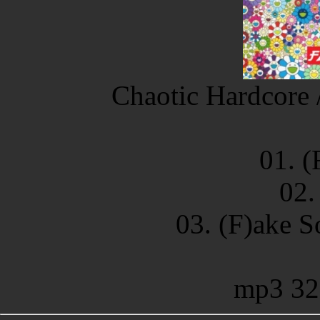
Chaotic Hardcore 
01. (
02.
03. (F)ake S
mp3 32