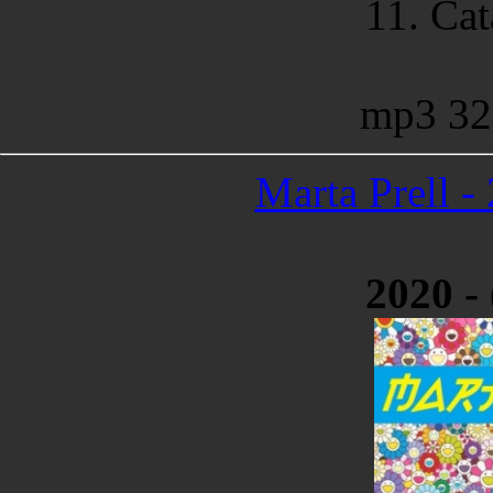
11. Cat
mp3 32
Marta Prell -
2020 -