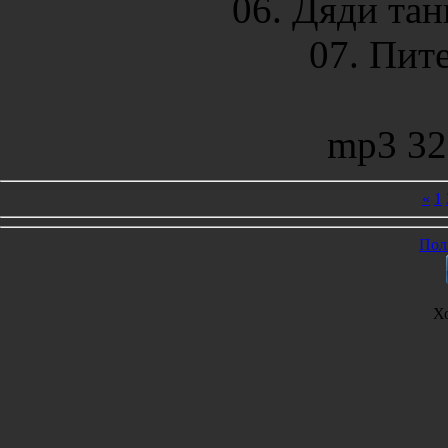
06. Дяди тан
07. Пите
mp3 32
«
1
Пол
Х