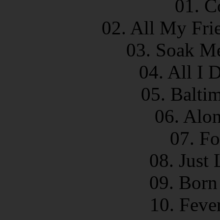
01. C
02. All My Fri
03. Soak Me
04. All I 
05. Balti
06. Alon
07. Fo
08. Just
09. Born
10. Feve