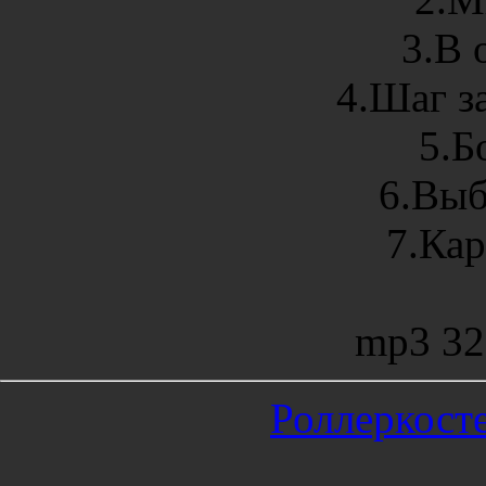
3.В 
4.Шаг з
5.Б
6.Выб
7.Кар
mp3 32
Роллеркосте