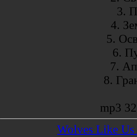
3. 
4. З
5. Ос
6. П
7. А
8. Гр
mp3 32
Wolves Like Us 