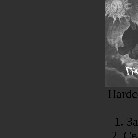
Hardc
1. З
2. С