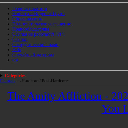
Главная страница
Новости и Видео от Групп
Обратная связь
Пользовательское соглашение
Правообладателям
Ссылка не работает?!?!?!?!
Ссылки
Сотрудничество с нами
Help
Cлучайный материал
test
Categories
Главная
»
-Hardcore / Post-Hardcore
The Amity Affliction - 20
You 