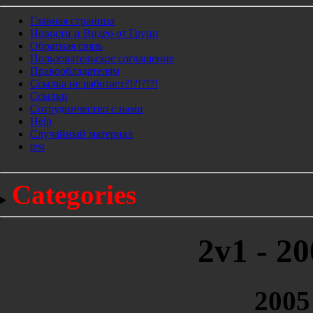
Главная страница
Новости и Видео от Групп
Обратная связь
Пользовательское соглашение
Правообладателям
Ссылка не работает?!?!?!?!
Ссылки
Сотрудничество с нами
Help
Cлучайный материал
test
Categories
2v1 - 2
2005