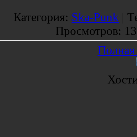
Категория
:
Ska-Punk
|
Т
Просмотров
: 1
Полная 
Хост