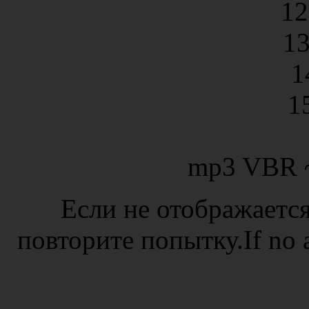
12
13
1
1
mp3 VBR 
Если не отображается
повторите попытку.If no ad