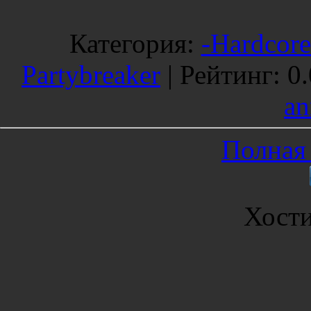
Категория
:
-Hardcore
Partybreaker
|
Рейтинг
:
0.
an
Полная 
Хост