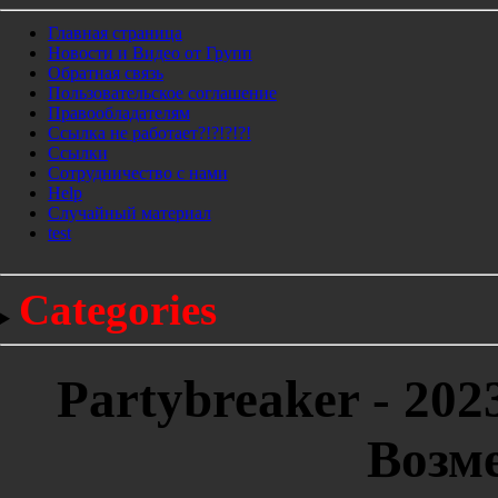
Главная страница
Новости и Видео от Групп
Обратная связь
Пользовательское соглашение
Правообладателям
Ссылка не работает?!?!?!?!
Ссылки
Сотрудничество с нами
Help
Cлучайный материал
test
Categories
Partybreaker - 20
Возме