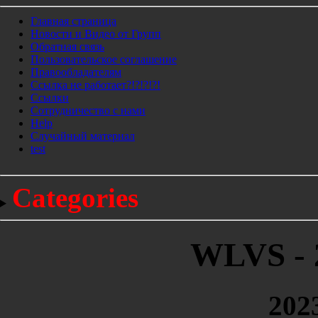
Главная страница
Новости и Видео от Групп
Обратная связь
Пользовательское соглашение
Правообладателям
Ссылка не работает?!?!?!?!
Ссылки
Сотрудничество с нами
Help
Cлучайный материал
test
Categories
WLVS - 
202