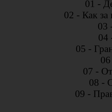
01 - Д
02 - Как за
03 
04 
05 - Гра
06
07 - О
08 - 
09 - Пра