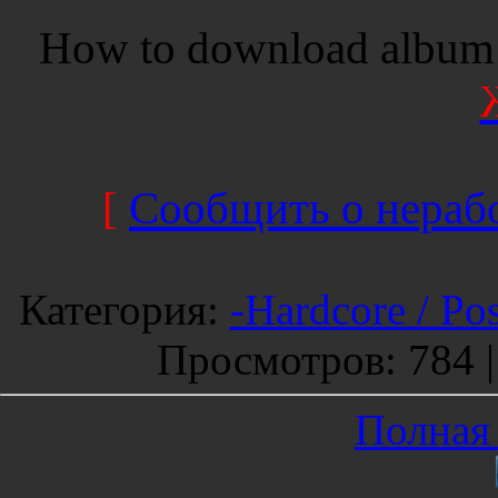
How to download album 
[
Сообщить о нерабо
Категория
:
-Hardcore / Po
Просмотров
: 784 
Полная 