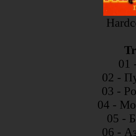
Hardc
Tr
01 
02 - П
03 - P
04 - М
05 - 
06 - А