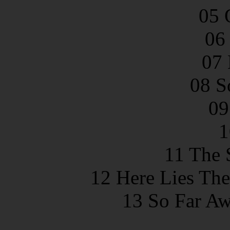
05 
06
07 
08 S
09
1
11 The 
12 Here Lies Th
13 So Far A