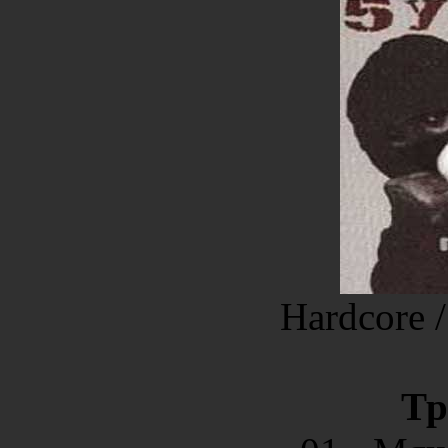
Hardcore 
Тр