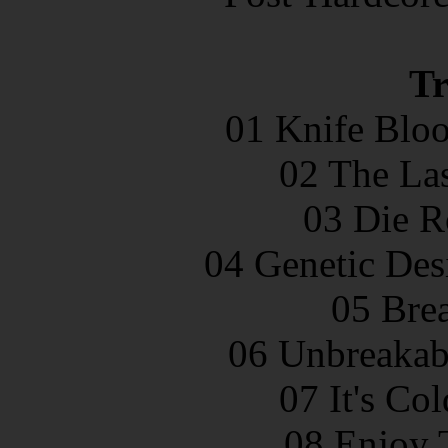
Tr
01 Knife Bloo
02 The Las
03 Die R
04 Genetic Des
05 Brea
06 Unbreakabl
07 It's Co
08 Enjoy 