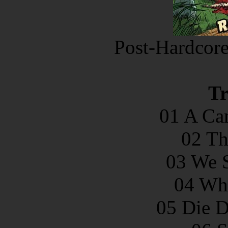
Post-Hardcor
Tr
01 A Can
02 Th
03 We S
04 Wh
05 Die D