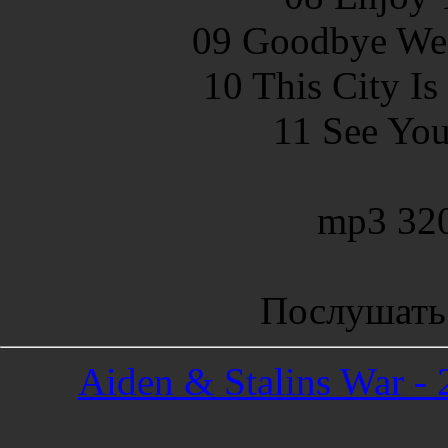
09 Goodbye We'r
10 This City Is
11 See You 
mp3 32
Послушать
Aiden & Stalins War - 