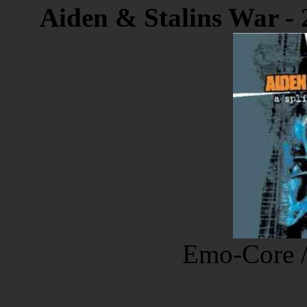
Aiden & Stalins War - 
Emo-Core /