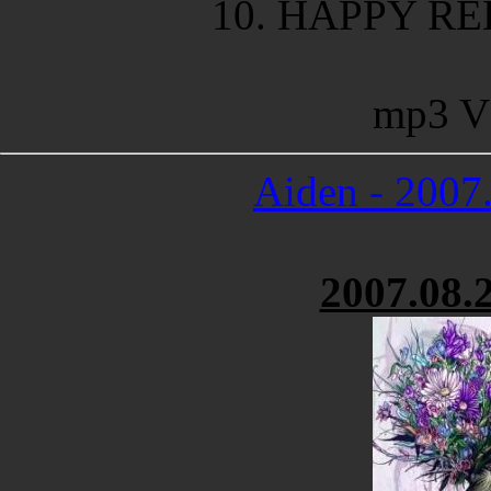
10. HAPPY R
mp3 V
Aiden - 2007
2007.08.2