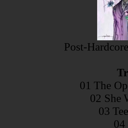
Post-Hardcor
Tr
01 The Op
02 She 
03 Te
04