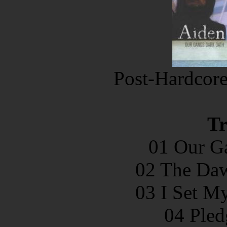
Post-Hardcor
Tr
01 Our G
02 The Daw
03 I Set M
04 Pled