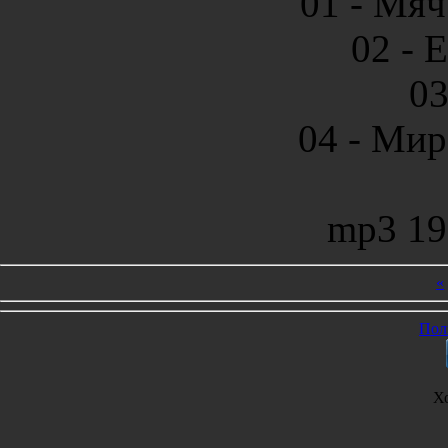
01 - Мяч
02 - 
03
04 - Мир
mp3 19
«
Пол
Х