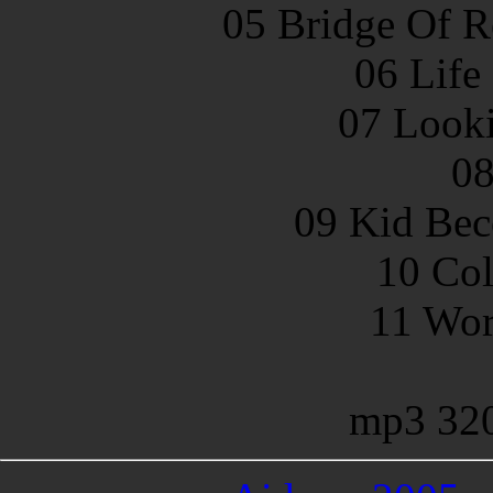
05 Bridge Of R
06 Life
07 Looki
08
09 Kid Be
10 Co
11 Wor
mp3 32