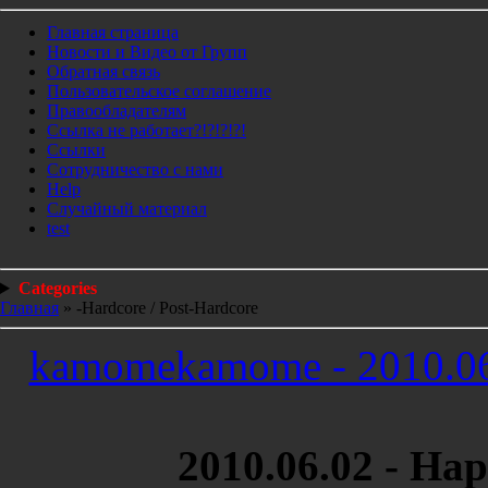
Главная страница
Новости и Видео от Групп
Обратная связь
Пользовательское соглашение
Правообладателям
Ссылка не работает?!?!?!?!
Ссылки
Сотрудничество с нами
Help
Cлучайный материал
test
Categories
Главная
»
-Hardcore / Post-Hardcore
kamomekamome - 2010.06.
2010.06.02 - Ha