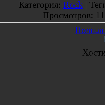
Категория
:
Rock
|
Тег
Просмотров
: 1
Полная 
Хост