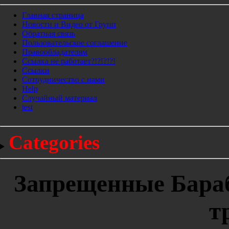
Главная страница
Новости и Видео от Групп
Обратная связь
Пользовательское соглашение
Правообладателям
Ссылка не работает?!?!?!?!
Ссылки
Сотрудничество с нами
Help
Cлучайный материал
test
Categories
Запрещенные Бараб
т