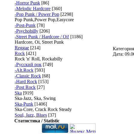
-Horror Punk
[86]
-Melodic Hardcore
[360]
-Pop Punk / Power Pop
[2298]
Pop Punk,Power Pop,Easycore
-Post-Punk
[78]
-Psychobilly
[206]
-Street Punk / Hardcore / Oi!
[1186]
Hardcore, Oi, Street Punk
Reggae
[214]
Категори
Rock
[421]
Дата:
09.0
Rock 'n' Roll, Rockabilly
-Русский рок
[749]
-Alt.Rock
[593]
-Classic Rock
[68]
-Hard Rock
[153]
-Post Rock
[27]
Ska
[919]
Ska-Jazz, Ska, Swing
Ska-Punk
[1406]
Ska-Core, Crack Rock Steady
Soul, Jazz, Blues
[37]
Статистика / Statistic