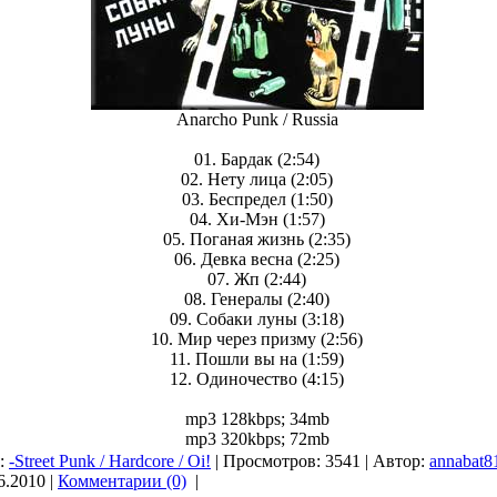
Anarcho Punk / Russia
01. Бардак (2:54)
02. Нету лица (2:05)
03. Беспредел (1:50)
04. Хи-Мэн (1:57)
05. Поганая жизнь (2:35)
06. Девка весна (2:25)
07. Жп (2:44)
08. Генералы (2:40)
09. Собаки луны (3:18)
10. Мир через призму (2:56)
11. Пошли вы на (1:59)
12. Одиночество (4:15)
mp3 128kbps; 34mb
mp3 320kbps; 72mb
я:
-Street Punk / Hardcore / Oi!
| Просмотров: 3541 | Автор:
annabat8
6.2010
|
Комментарии (0)
|