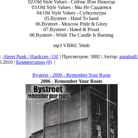
02.Old Style Values - Сейчас Или Никогда
03.Old Style Values - Мы Не Сдадимся
04.Old Style Values - Субкультура
05.Bystreet - Hand To hand
06.Bystreet - Moscow Pride & Glory
07.Bystreet - Hated & Proud
08.Bystreet - While The Candle Is Burning
mp3 VBR0; 50mb
я:
-Street Punk / Hardcore / Oi!
| Просмотров: 3882 | Автор:
annabat8
6.2010
|
Комментарии (0)
|
Bystreet - 2006 - Remember Your Roots
2006 - Remember Your Roots