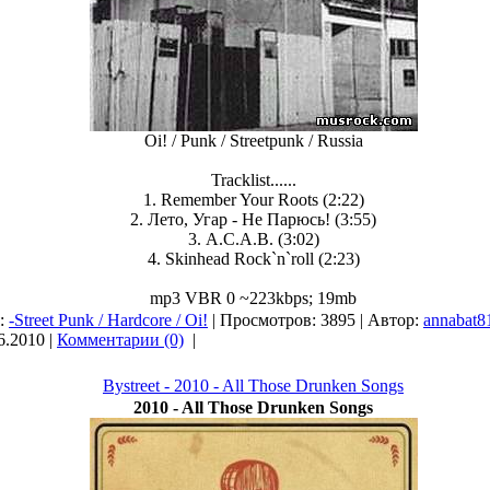
Oi! / Punk / Streetpunk / Russia
Tracklist......
1. Remember Your Roots (2:22)
2. Лето, Угар - Не Парюсь! (3:55)
3. A.C.A.B. (3:02)
4. Skinhead Rock`n`roll (2:23)
mp3 VBR 0 ~223kbps; 19mb
я:
-Street Punk / Hardcore / Oi!
| Просмотров: 3895 | Автор:
annabat8
6.2010
|
Комментарии (0)
|
Bystreet - 2010 - All Those Drunken Songs
2010 - All Those Drunken Songs