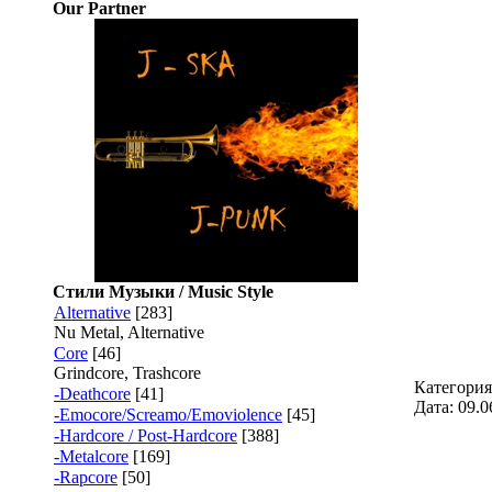
Our Partner
Стили Музыки / Music Style
Alternative
[283]
Nu Metal, Alternative
Core
[46]
Grindcore, Trashcore
Категори
-Deathcore
[41]
Дата:
09.0
-Emocore/Screamo/Emoviolence
[45]
-Hardcore / Post-Hardcore
[388]
-Metalcore
[169]
-Rapcore
[50]