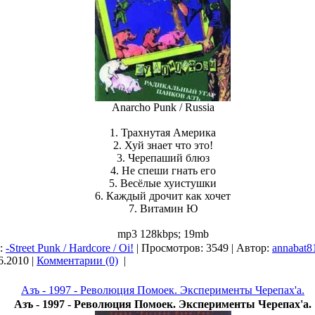
Anarcho Punk / Russia
1. Трахнутая Америка
2. Хуй знает что это!
3. Черепаший блюз
4. Не спеши гнать его
5. Весёлые хуистушки
6. Каждый дрочит как хочет
7. Витамин Ю
mp3 128kbps; 19mb
я:
-Street Punk / Hardcore / Oi!
| Просмотров: 3549 | Автор:
annabat8
6.2010
|
Комментарии (0)
|
Азъ - 1997 - Революция Помоек. Эксперименты Черепах'а.
Азъ - 1997 - Революция Помоек. Эксперименты Черепах'а.