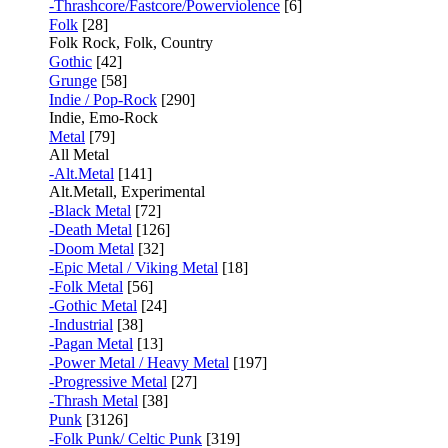
-Thrashcore/Fastcore/Powerviolence
[6]
Folk
[28]
Folk Rock, Folk, Country
Gothic
[42]
Grunge
[58]
Indie / Pop-Rock
[290]
Indie, Emo-Rock
Metal
[79]
All Metal
-Alt.Metal
[141]
Alt.Metall, Experimental
-Black Metal
[72]
-Death Metal
[126]
-Doom Metal
[32]
-Epic Metal / Viking Metal
[18]
-Folk Metal
[56]
-Gothic Metal
[24]
-Industrial
[38]
-Pagan Metal
[13]
-Power Metal / Heavy Metal
[197]
-Progressive Metal
[27]
-Thrash Metal
[38]
Punk
[3126]
-Folk Punk/ Celtic Punk
[319]