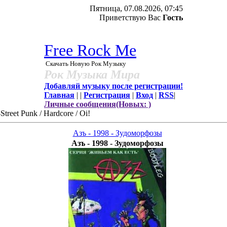
Пятница, 07.08.2026, 07:45
Приветствую Вас
Гость
Free Rock Me
Скачать Новую Рок Музыку
Рок Музыка Мира
Добавляй музыку после регистрации!
Главная
|
|
Регистрация
|
Вход
|
RSS
|
Личные сообщения(Новых: )
-Street Punk / Hardcore / Oi!
Азъ - 1998 - Зудоморфозы
Азъ - 1998 - Зудоморфозы