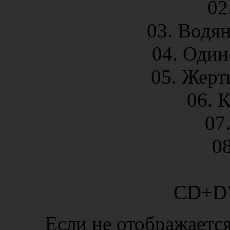
02
03. Водя
04. Оди
05. Жер
06. 
07
08
CD+DV
Если не отображается