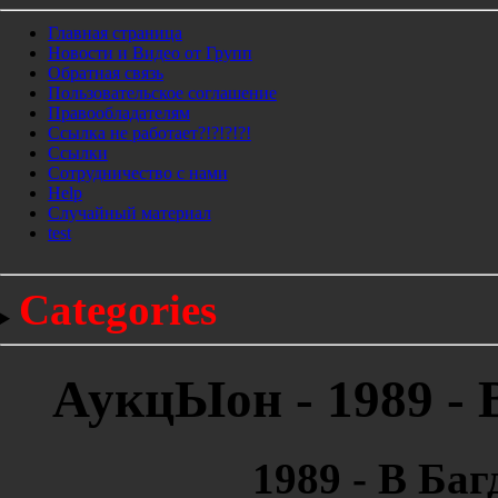
Главная страница
Новости и Видео от Групп
Обратная связь
Пользовательское соглашение
Правообладателям
Ссылка не работает?!?!?!?!
Ссылки
Сотрудничество с нами
Help
Cлучайный материал
test
Categories
АукцЫон - 1989 - 
1989 - В Баг