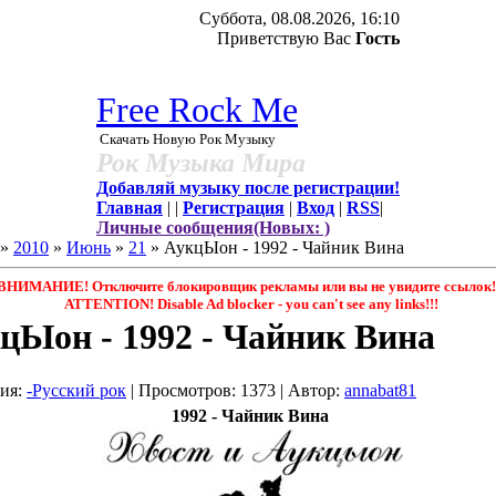
Суббота, 08.08.2026, 16:10
Приветствую Вас
Гость
Free Rock Me
Скачать Новую Рок Музыку
Рок Музыка Мира
Добавляй музыку после регистрации!
Главная
|
|
Регистрация
|
Вход
|
RSS
|
Личные сообщения(Новых: )
»
2010
»
Июнь
»
21
» АукцЫон - 1992 - Чайник Вина
ВНИМАНИЕ! Отключите блокировщик рекламы или вы не увидите ссылок!
ATTENTION! Disable Ad blocker - you саn't see any links!!!
цЫон - 1992 - Чайник Вина
рия
:
-Русский рок
|
Просмотров
: 1373 |
Автор
:
annabat81
1992 - Чайник Вина