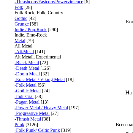
-Thrashcore/Fastcore/Powerviolence
[6]
Folk
[28]
Folk Rock, Folk, Country
Gothic
[42]
Есл
Grunge
[58]
Indie / Pop-Rock
[290]
Indie, Emo-Rock
Metal
[79]
All Metal
-Alt.Metal
[141]
Alt.Metall, Experimental
-Black Metal
[72]
-Death Metal
[126]
-Doom Metal
[32]
-Epic Metal / Viking Metal
[18]
-Folk Metal
[56]
-Gothic Metal
[24]
Ho
-Industrial
[38]
-Pagan Metal
[13]
-Power Metal / Heavy Metal
[197]
-Progressive Metal
[27]
-Thrash Metal
[38]
Punk
[3126]
Всего к
-Folk Punk/ Celtic Punk
[319]