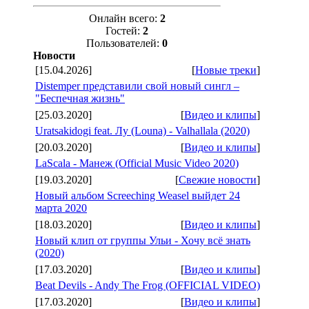
Онлайн всего:
2
Гостей:
2
Пользователей:
0
Новости
[15.04.2026]
[
Новые треки
]
Distemper представили свой новый сингл –
"Беспечная жизнь"
[25.03.2020]
[
Видео и клипы
]
Uratsakidogi feat. Лу (Louna) - Valhallala (2020)
[20.03.2020]
[
Видео и клипы
]
LaScala - Манеж (Official Music Video 2020)
[19.03.2020]
[
Свежие новости
]
Новый альбом Screeching Weasel выйдет 24
марта 2020
[18.03.2020]
[
Видео и клипы
]
Новый клип от группы Ульи - Хочу всё знать
(2020)
[17.03.2020]
[
Видео и клипы
]
Beat Devils - Andy The Frog (OFFICIAL VIDEO)
[17.03.2020]
[
Видео и клипы
]