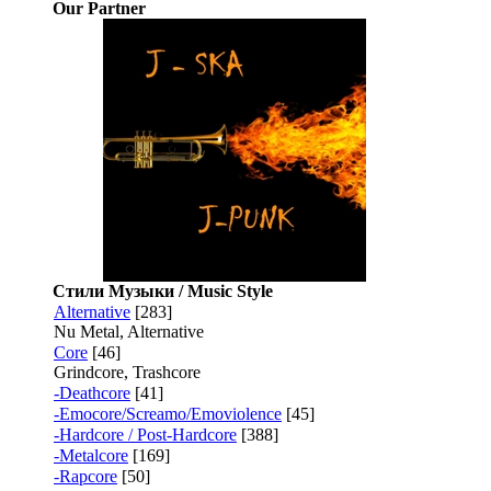
Our Partner
Стили Музыки / Music Style
Alternative
[283]
Nu Metal, Alternative
Core
[46]
Grindcore, Trashcore
-Deathcore
[41]
-Emocore/Screamo/Emoviolence
[45]
-Hardcore / Post-Hardcore
[388]
-Metalcore
[169]
-Rapcore
[50]