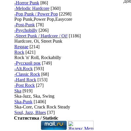
Доб
-Horror Punk
[86]
-Melodic Hardcore
[360]
-Pop Punk / Power Pop
[2298]
Pop Punk,Power Pop,Easycore
-Post-Punk
[78]
-Psychobilly
[206]
-Street Punk / Hardcore / Oi!
[1186]
Hardcore, Oi, Street Punk
Reggae
[214]
Rock
[421]
Rock 'n' Roll, Rockabilly
-Русский рок
[749]
-Alt.Rock
[593]
-Classic Rock
[68]
-Hard Rock
[153]
-Post Rock
[27]
Ska
[919]
Ska-Jazz, Ska, Swing
Ska-Punk
[1406]
Ska-Core, Crack Rock Steady
Soul, Jazz, Blues
[37]
Статистика / Statistic