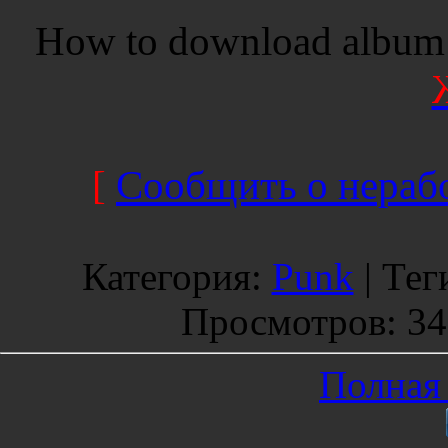
How to download album 
[
Сообщить о нерабо
Категория
:
Punk
|
Тег
Просмотров
: 3
Полная 