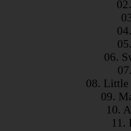
02
0
04
05
06. S
07
08. Littl
09. M
10. A
11. 