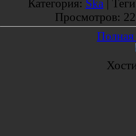
Категория
:
Ska
|
Теги
Просмотров
: 2
Полная 
Хост