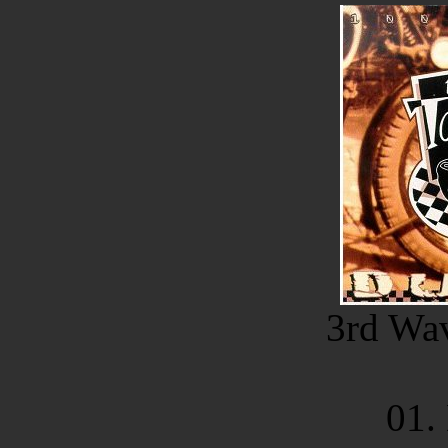
3rd Wa
01.