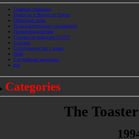
Главная страница
Новости и Видео от Групп
Обратная связь
Пользовательское соглашение
Правообладателям
Ссылка не работает?!?!?!?!
Ссылки
Сотрудничество с нами
Help
Cлучайный материал
test
Categories
The Toaster
199