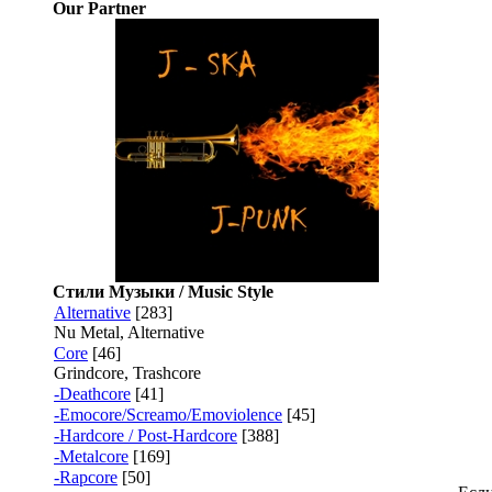
Our Partner
Стили Музыки / Music Style
Alternative
[283]
Nu Metal, Alternative
Core
[46]
Grindcore, Trashcore
-Deathcore
[41]
-Emocore/Screamo/Emoviolence
[45]
-Hardcore / Post-Hardcore
[388]
-Metalcore
[169]
-Rapcore
[50]