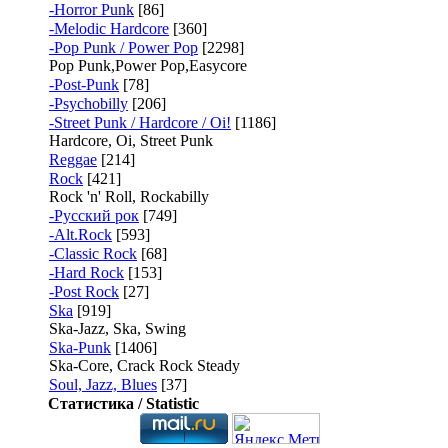
-Horror Punk
[86]
-Melodic Hardcore
[360]
-Pop Punk / Power Pop
[2298]
Pop Punk,Power Pop,Easycore
-Post-Punk
[78]
-Psychobilly
[206]
-Street Punk / Hardcore / Oi!
[1186]
Hardcore, Oi, Street Punk
Reggae
[214]
Rock
[421]
Rock 'n' Roll, Rockabilly
-Русский рок
[749]
-Alt.Rock
[593]
-Classic Rock
[68]
-Hard Rock
[153]
-Post Rock
[27]
Ska
[919]
Ska-Jazz, Ska, Swing
Ska-Punk
[1406]
Ska-Core, Crack Rock Steady
Soul, Jazz, Blues
[37]
Статистика / Statistic