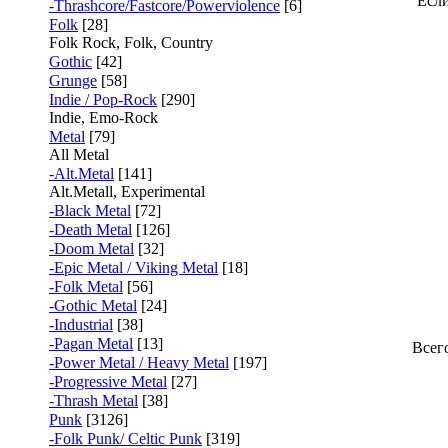
Если
-Thrashcore/Fastcore/Powerviolence
[6]
Folk
[28]
Folk Rock, Folk, Country
Gothic
[42]
Grunge
[58]
Indie / Pop-Rock
[290]
Indie, Emo-Rock
Metal
[79]
All Metal
-Alt.Metal
[141]
Alt.Metall, Experimental
-Black Metal
[72]
-Death Metal
[126]
-Doom Metal
[32]
-Epic Metal / Viking Metal
[18]
-Folk Metal
[56]
-Gothic Metal
[24]
-Industrial
[38]
-Pagan Metal
[13]
Всег
-Power Metal / Heavy Metal
[197]
-Progressive Metal
[27]
-Thrash Metal
[38]
Punk
[3126]
-Folk Punk/ Celtic Punk
[319]