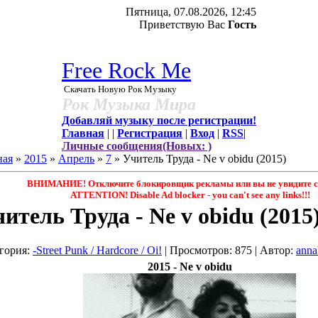
Пятница, 07.08.2026, 12:45
Приветствую Вас
Гость
Free Rock Me
Скачать Новую Рок Музыку
Рок Музыка Мира
Добавляй музыку после регистрации!
Главная
|
|
Регистрация
|
Вход
|
RSS
|
Личные сообщения(Новых: )
ная
»
2015
»
Апрель
»
7
» Учитель Труда - Ne v obidu (2015)
ВНИМАНИЕ! Отключите блокировщик рекламы или вы не увидите с
ATTENTION! Disable Ad blocker - you саn't see any links!!!
итель Труда - Ne v obidu (2015
гория
:
-Street Punk / Hardcore / Oi!
|
Просмотров
: 875 |
Автор
:
anna
2015 - Ne v obidu