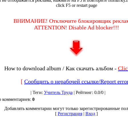
 не отображается реклама, нажмите на F5 и повторите попытку.If 
click F5 or restart page
ВНИМАНИЕ! Отключите блокировщик реклам
ATTENTION! Disable Ad blocker!!!
How to download album / Как скачать альбом -
Cli
[
Сообщить о нерабочей ссылке/Report erro
|
Теги
:
Учитель Труда
|
Рейтинг
:
0.0
/
0 |
о комментариев
:
0
Добавлять комментарии могут только зарегистрированные пол
[
Регистрация
|
Вход
]