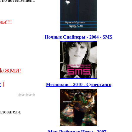
no advertisement,
ы!!!
Ночные Снайперы - 2004 - SMS
ck/ЖМИ!
r
]
Мегаполис - 2010 - Супертанго
ьзователи.
Мои Любимые Игры - 2007 -