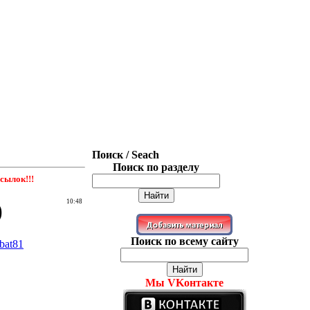
Поиск / Seach
Поиск по разделу
сылок!!!
)
10:48
Поиск по всему сайту
bat81
Мы VKонтакте