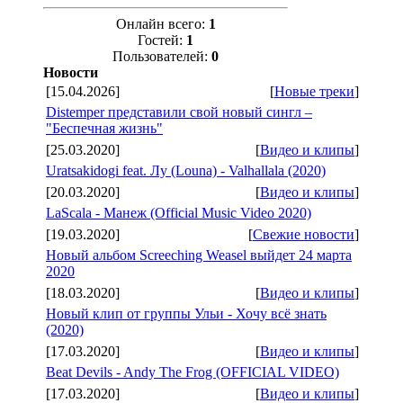
Онлайн всего:
1
Гостей:
1
Пользователей:
0
Новости
[15.04.2026]
[
Новые треки
]
Distemper представили свой новый сингл –
"Беспечная жизнь"
[25.03.2020]
[
Видео и клипы
]
Uratsakidogi feat. Лу (Louna) - Valhallala (2020)
[20.03.2020]
[
Видео и клипы
]
LaScala - Манеж (Official Music Video 2020)
[19.03.2020]
[
Свежие новости
]
Новый альбом Screeching Weasel выйдет 24 марта
2020
[18.03.2020]
[
Видео и клипы
]
Новый клип от группы Ульи - Хочу всё знать
(2020)
[17.03.2020]
[
Видео и клипы
]
Beat Devils - Andy The Frog (OFFICIAL VIDEO)
[17.03.2020]
[
Видео и клипы
]