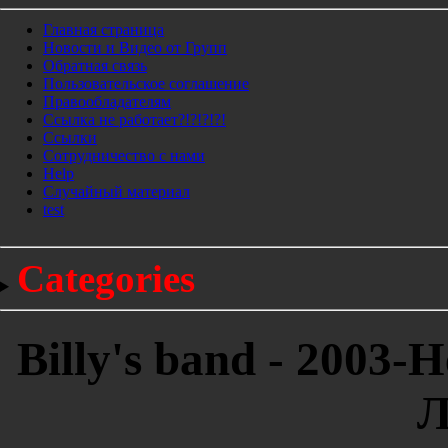
Главная страница
Новости и Видео от Групп
Обратная связь
Пользовательское соглашение
Правообладателям
Ссылка не работает?!?!?!?!
Ссылки
Сотрудничество с нами
Help
Cлучайный материал
test
Categories
Billy's band - 2003
Л