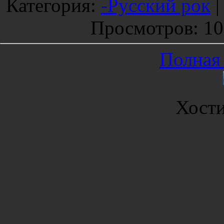
Категория
:
-Русский рок
Просмотров
: 1
Полная 
Хост