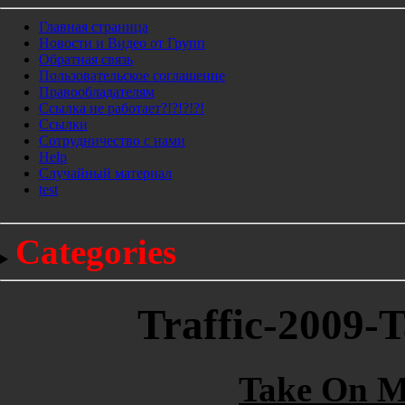
Главная страница
Новости и Видео от Групп
Обратная связь
Пользовательское соглашение
Правообладателям
Ссылка не работает?!?!?!?!
Ссылки
Сотрудничество с нами
Help
Cлучайный материал
test
Categories
Traffic-2009-T
Take On Me