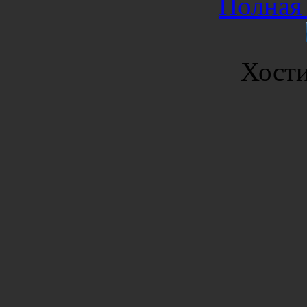
Полная 
Хост