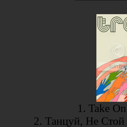
1. Take On
2. Танцуй, Не Стой 