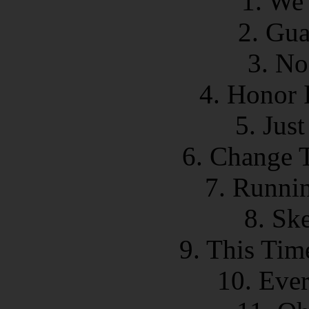
1. We
2. Gua
3. No
4. Honor 
5. Jus
6. Change 
7. Runni
8. Sk
9. This Tim
10. Eve