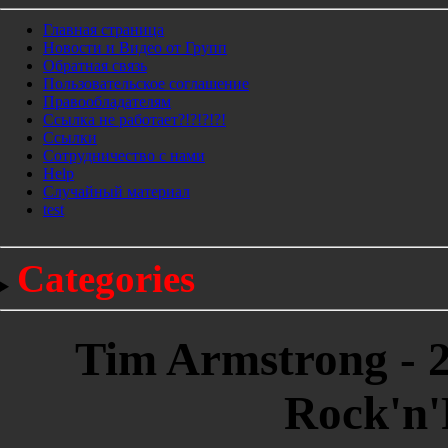
Главная страница
Новости и Видео от Групп
Обратная связь
Пользовательское соглашение
Правообладателям
Ссылка не работает?!?!?!?!
Ссылки
Сотрудничество с нами
Help
Cлучайный материал
test
Categories
Tim Armstrong - 
Rock'n'