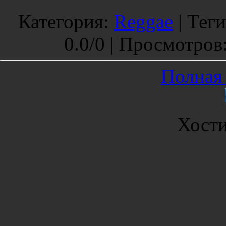
Категория
:
Reggae
|
Теги
0.0
/
0 |
Просмотров
Полная 
Хост