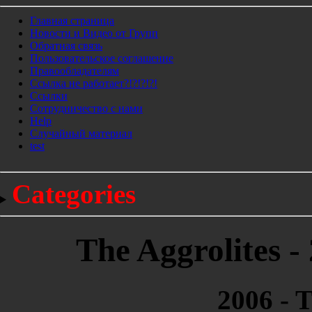
Главная страница
Новости и Видео от Групп
Обратная связь
Пользовательское соглашение
Правообладателям
Ссылка не работает?!?!?!?!
Ссылки
Сотрудничество с нами
Help
Cлучайный материал
test
Categories
The Aggrolites -
2006 - T