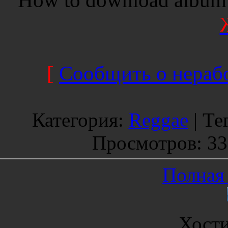
[
Сообщить о нерабо
Категория
:
Reggae
|
Те
Просмотров
: 3
Полная 
Хост