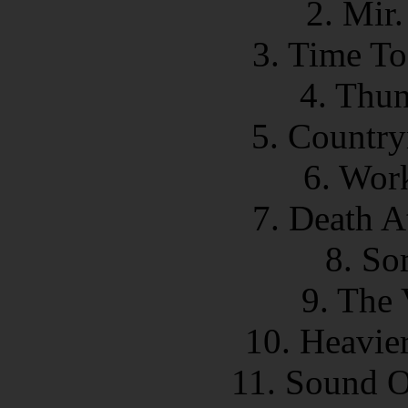
2. Mir
3. Time To
4. Thun
5. Country
6. Wor
7. Death A
8. So
9. The
10. Heavie
11. Sound O