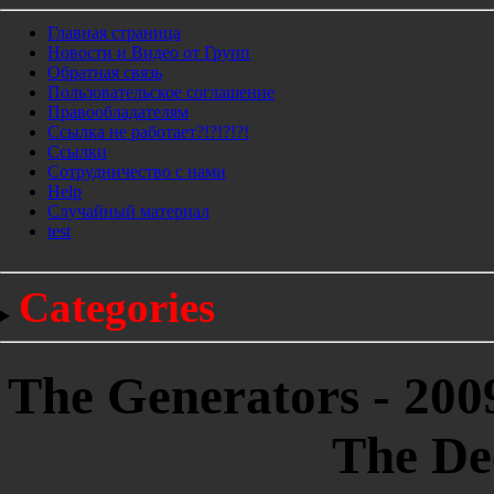
Главная страница
Новости и Видео от Групп
Обратная связь
Пользовательское соглашение
Правообладателям
Ссылка не работает?!?!?!?!
Ссылки
Сотрудничество с нами
Help
Cлучайный материал
test
Categories
The Generators - 200
The De