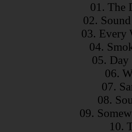
01. The 
02. Sound
03. Every
04. Smok
05. Day
06. W
07. S
08. So
09. Somewh
10. 