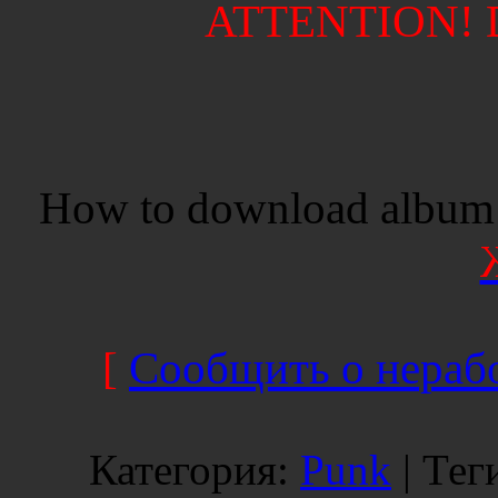
ATTENTION! Di
How to download album 
[
Сообщить о нерабо
Категория
:
Punk
|
Тег