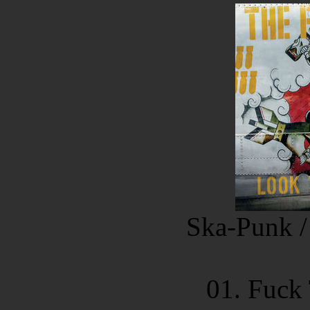
Ska-Punk /
01. Fuck 