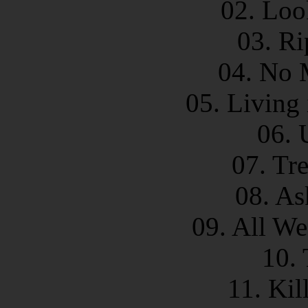
02. Loo
03. Ri
04. No 
05. Living 
06. 
07. Tr
08. As
09. All W
10. 
11. Ki