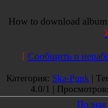
How to download album 
[
Сообщить о нерабо
Категория
:
Ska-Punk
|
Те
4.0
/
1 |
Просмотров
Полная 