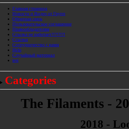
Главная страница
Новости и Видео от Групп
Обратная связь
Пользовательское соглашение
Правообладателям
Ссылка не работает?!?!?!?!
Ссылки
Сотрудничество с нами
Help
Cлучайный материал
test
Categories
The Filaments - 2
2018 - Lo