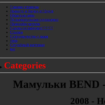
Главная страница
Новости и Видео от Групп
Обратная связь
Пользовательское соглашение
Правообладателям
Ссылка не работает?!?!?!?!
Ссылки
Сотрудничество с нами
Help
Cлучайный материал
test
Categories
Мамульки BEND -
2008 - 