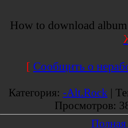
How to download album 
[
Сообщить о нерабо
Категория
:
-Alt.Rock
|
Те
Просмотров
: 3
Полная 