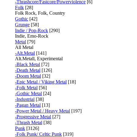
-Thrashcore/Fastcore/Powerviolence
[6]
Folk
[28]
Folk Rock, Folk, Country
Gothic
[42]
Grunge
[58]
Indie / Pop-Rock
[290]
Indie, Emo-Rock
Metal
[79]
All Metal
-Alt.Metal
[141]
Alt.Metall, Experimental
-Black Metal
[72]
-Death Metal
[126]
-Doom Metal
[32]
-Epic Metal / Viking Metal
[18]
-Folk Metal
[56]
-Gothic Metal
[24]
-Industrial
[38]
-Pagan Metal
[13]
-Power Metal / Heavy Metal
[197]
-Progressive Metal
[27]
-Thrash Metal
[38]
Punk
[3126]
-Folk Punk/ Celtic Punk
[319]