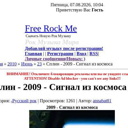
Пятница, 07.08.2026, 10:04
Приветствую Вас
Гость
Free Rock Me
Скачать Новую Рок Музыку
Рок Музыка Мира
Добавляй музыку после регистрации!
Главная
|
|
Регистрация
|
Вход
|
RSS
|
Личные сообщения(Новых: )
ая
»
2010
»
Июнь
»
23
» Сплин - 2009 - Сигнал из космоса
ВНИМАНИЕ! Отключите блокировщик рекламы или вы не увидите ссыл
ATTENTION! Disable Ad blocker - you саn't see any links!!!
лин - 2009 - Сигнал из космоса
ория
:
-Русский рок
|
Просмотров
: 1261 |
Автор
:
annabat81
2009 - Сигнал из космоса