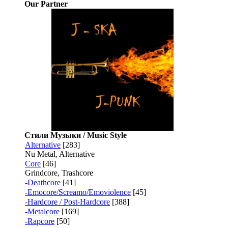
Our Partner
Стили Музыки / Music Style
Alternative
[283]
Nu Metal, Alternative
Core
[46]
Grindcore, Trashcore
-Deathcore
[41]
-Emocore/Screamo/Emoviolence
[45]
-Hardcore / Post-Hardcore
[388]
-Metalcore
[169]
-Rapcore
[50]