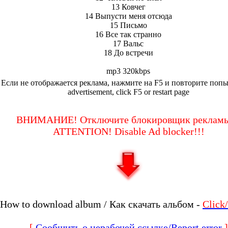
13 Ковчег
14 Выпусти меня отсюда
15 Письмо
16 Все так странно
17 Вальс
18 До встречи
mp3 320kbps
Если не отображается реклама, нажмите на F5 и повторите попыт
advertisement, click F5 or restart page
ВНИМАНИЕ! Отключите блокировщик рекламы
ATTENTION! Disable Ad blocker!!!
How to download album / Как скачать альбом -
Clic
[
Сообщить о нерабочей ссылке/Report error
]