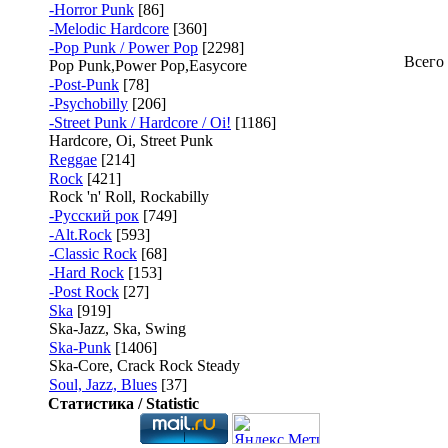
-Horror Punk
[86]
-Melodic Hardcore
[360]
-Pop Punk / Power Pop
[2298]
Всего
Pop Punk,Power Pop,Easycore
-Post-Punk
[78]
-Psychobilly
[206]
-Street Punk / Hardcore / Oi!
[1186]
Hardcore, Oi, Street Punk
Reggae
[214]
Rock
[421]
Rock 'n' Roll, Rockabilly
-Русский рок
[749]
-Alt.Rock
[593]
-Classic Rock
[68]
-Hard Rock
[153]
-Post Rock
[27]
Ska
[919]
Ska-Jazz, Ska, Swing
Ska-Punk
[1406]
Ska-Core, Crack Rock Steady
Soul, Jazz, Blues
[37]
Статистика / Statistic