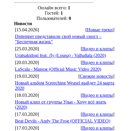
Онлайн всего:
1
Гостей:
1
Пользователей:
0
Новости
[15.04.2026]
[
Новые треки
]
Distemper представили свой новый сингл –
"Беспечная жизнь"
[25.03.2020]
[
Видео и клипы
]
Uratsakidogi feat. Лу (Louna) - Valhallala (2020)
[20.03.2020]
[
Видео и клипы
]
LaScala - Манеж (Official Music Video 2020)
[19.03.2020]
[
Свежие новости
]
Новый альбом Screeching Weasel выйдет 24 марта
2020
[18.03.2020]
[
Видео и клипы
]
Новый клип от группы Ульи - Хочу всё знать
(2020)
[17.03.2020]
[
Видео и клипы
]
Beat Devils - Andy The Frog (OFFICIAL VIDEO)
[17.03.2020]
[
Видео и клипы
]