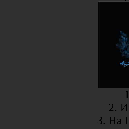
2. 
3. На 