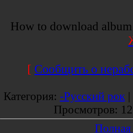
How to download album 
[
Сообщить о нерабо
Категория
:
-Русский рок
Просмотров
: 1
Полная 