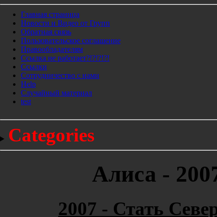
Главная страница
Новости и Видео от Групп
Обратная связь
Пользовательское соглашение
Правообладателям
Ссылка не работает?!?!?!?!
Ссылки
Сотрудничество с нами
Help
Cлучайный материал
test
Categories
Алиса - 200
2007 - Стать Севе