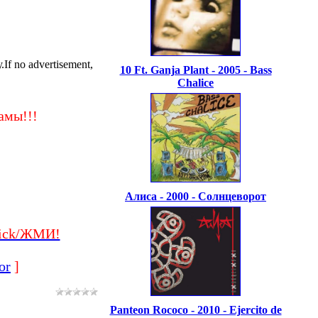
f no advertisement,
10 Ft. Ganja Plant - 2005 - Bass
Chalice
амы!!!
Алиса - 2000 - Солнцеворот
ick/ЖМИ!
or
]
Panteon Rococo - 2010 - Ejercito de