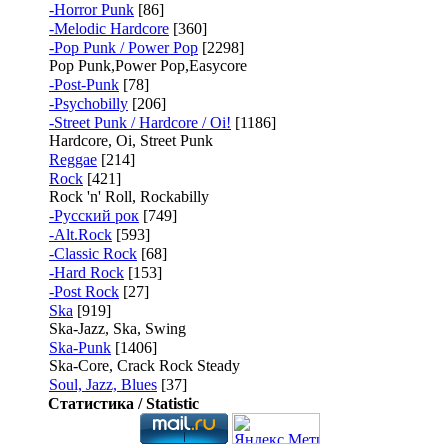
-Horror Punk
[86]
-Melodic Hardcore
[360]
-Pop Punk / Power Pop
[2298]
Pop Punk,Power Pop,Easycore
-Post-Punk
[78]
-Psychobilly
[206]
-Street Punk / Hardcore / Oi!
[1186]
Hardcore, Oi, Street Punk
Reggae
[214]
Rock
[421]
Rock 'n' Roll, Rockabilly
-Русский рок
[749]
-Alt.Rock
[593]
-Classic Rock
[68]
-Hard Rock
[153]
-Post Rock
[27]
Ska
[919]
Ska-Jazz, Ska, Swing
Ska-Punk
[1406]
Ska-Core, Crack Rock Steady
Soul, Jazz, Blues
[37]
Статистика / Statistic