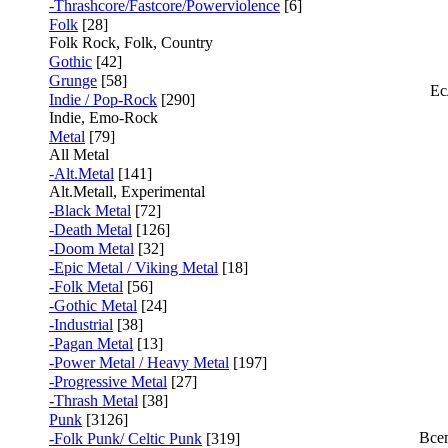
-Thrashcore/Fastcore/Powerviolence
[6]
Folk
[28]
Folk Rock, Folk, Country
Gothic
[42]
Grunge
[58]
Ес
Indie / Pop-Rock
[290]
Indie, Emo-Rock
Metal
[79]
All Metal
-Alt.Metal
[141]
Alt.Metall, Experimental
-Black Metal
[72]
-Death Metal
[126]
-Doom Metal
[32]
-Epic Metal / Viking Metal
[18]
-Folk Metal
[56]
-Gothic Metal
[24]
-Industrial
[38]
-Pagan Metal
[13]
-Power Metal / Heavy Metal
[197]
-Progressive Metal
[27]
-Thrash Metal
[38]
Punk
[3126]
Все
-Folk Punk/ Celtic Punk
[319]