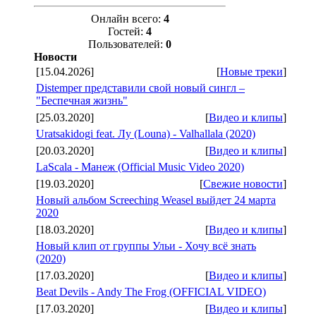
Онлайн всего:
4
Гостей:
4
Пользователей:
0
Новости
[15.04.2026]
[
Новые треки
]
Distemper представили свой новый сингл –
"Беспечная жизнь"
[25.03.2020]
[
Видео и клипы
]
Uratsakidogi feat. Лу (Louna) - Valhallala (2020)
[20.03.2020]
[
Видео и клипы
]
LaScala - Манеж (Official Music Video 2020)
[19.03.2020]
[
Свежие новости
]
Новый альбом Screeching Weasel выйдет 24 марта
2020
[18.03.2020]
[
Видео и клипы
]
Новый клип от группы Ульи - Хочу всё знать
(2020)
[17.03.2020]
[
Видео и клипы
]
Beat Devils - Andy The Frog (OFFICIAL VIDEO)
[17.03.2020]
[
Видео и клипы
]