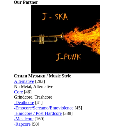
Our Partner
Стили Музыки / Music Style
Alternative
[283]
Nu Metal, Alternative
Core
[46]
Grindcore, Trashcore
-Deathcore
[41]
-Emocore/Screamo/Emoviolence
[45]
-Hardcore / Post-Hardcore
[388]
-Metalcore
[169]
-Rapcore
[50]