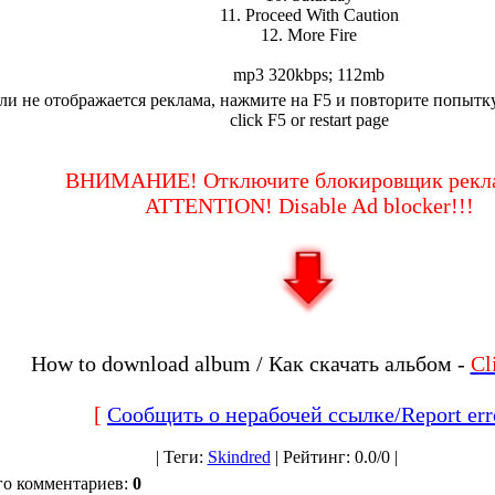
11. Proceed With Caution
12. More Fire
mp3 320kbps; 112mb
ли не отображается реклама, нажмите на F5 и повторите попытку.I
click F5 or restart page
ВНИМАНИЕ! Отключите блокировщик рекл
ATTENTION! Disable Ad blocker!!!
How to download album / Как скачать альбом -
Cl
[
Сообщить о нерабочей ссылке/Report err
|
Теги
:
Skindred
|
Рейтинг
:
0.0
/
0 |
го комментариев
:
0