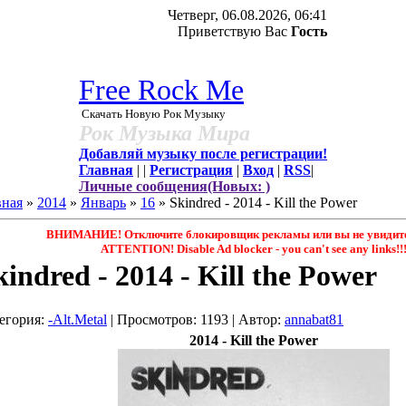
Четверг, 06.08.2026, 06:41
Приветствую Вас
Гость
Free Rock Me
Скачать Новую Рок Музыку
Рок Музыка Мира
Добавляй музыку после регистрации!
Главная
|
|
Регистрация
|
Вход
|
RSS
|
Личные сообщения(Новых: )
вная
»
2014
»
Январь
»
16
» Skindred - 2014 - Kill the Power
ВНИМАНИЕ! Отключите блокировщик рекламы или вы не увидите 
ATTENTION! Disable Ad blocker - you саn't see any links!!
kindred - 2014 - Kill the Power
егория
:
-Alt.Metal
|
Просмотров
: 1193 |
Автор
:
annabat81
2014 - Kill the Power