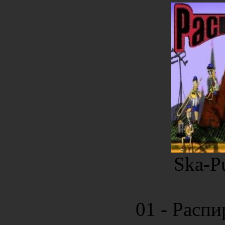
Ska-Pu
01 - Распи