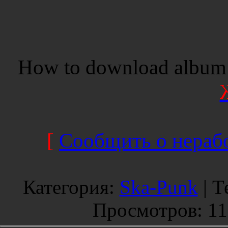
How to download album 
[
Сообщить о нерабо
Категория
:
Ska-Punk
|
Т
Просмотров
: 1