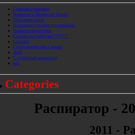
Главная страница
Новости и Видео от Групп
Обратная связь
Пользовательское соглашение
Правообладателям
Ссылка не работает?!?!?!?!
Ссылки
Сотрудничество с нами
Help
Cлучайный материал
test
Categories
Распиратор - 2
2011 - 