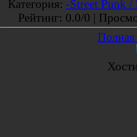
Категория
:
-Street Punk /
Рейтинг
:
0.0
/
0 |
Просмо
Полная 
Хост