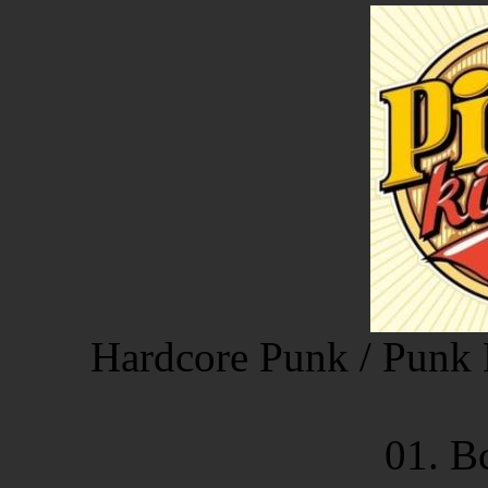
Hardcore Punk / Punk 
01. В