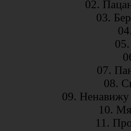
02. Паца
03. Бе
04
05.
0
07. Па
08. С
09. Ненавижу
10. М
11. Пр