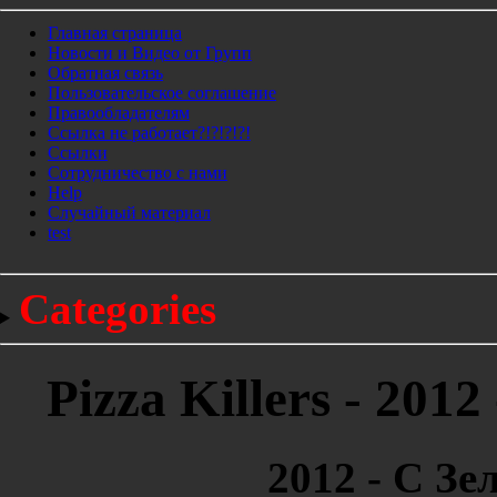
Главная страница
Новости и Видео от Групп
Обратная связь
Пользовательское соглашение
Правообладателям
Ссылка не работает?!?!?!?!
Ссылки
Сотрудничество с нами
Help
Cлучайный материал
test
Categories
Pizza Killers - 201
2012 - С З