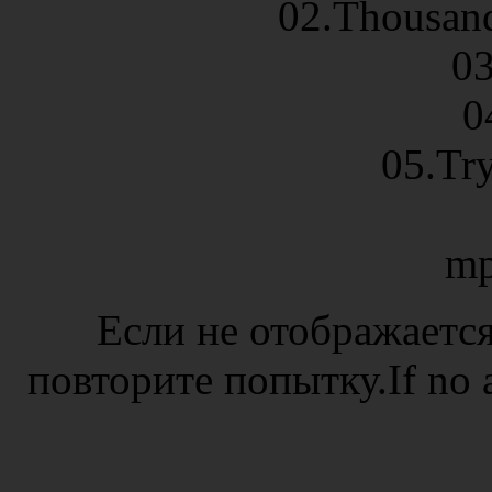
02.Thousand
0
0
05.Tr
mp
Если не отображается
повторите попытку.If no ad