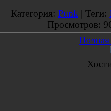
Категория
:
Punk
|
Теги
:
Просмотров
: 9
Полная 
Хост