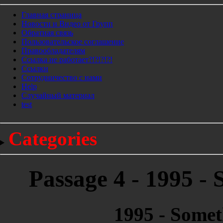
Главная страница
Новости и Видео от Групп
Обратная связь
Пользовательское соглашение
Правообладателям
Ссылка не работает?!?!?!?!
Ссылки
Сотрудничество с нами
Help
Cлучайный материал
test
Categories
Passage 4 - 1995 -
1995 - Somet