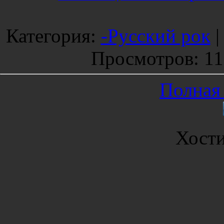
Категория
:
-Русский рок
Просмотров
: 1
Полная 
Хост