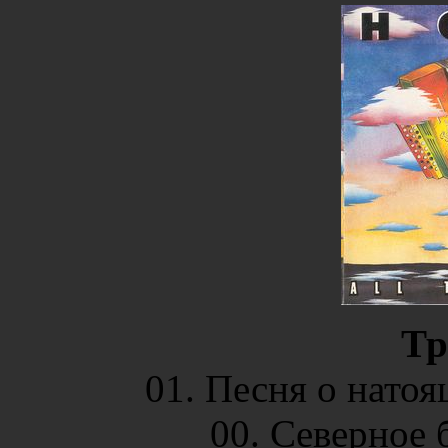
Тр
01. Песня о натоя
00. Северное 