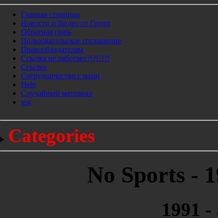
Главная страница
Новости и Видео от Групп
Обратная связь
Пользовательское соглашение
Правообладателям
Ссылка не работает?!?!?!?!
Ссылки
Сотрудничество с нами
Help
Cлучайный материал
test
Categories
No Sports - 1
1991 -