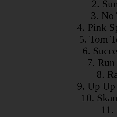
2. Su
3. No
4. Pink S
5. Tom T
6. Succe
7. Run 
8. R
9. Up Up
10. Skam
11.