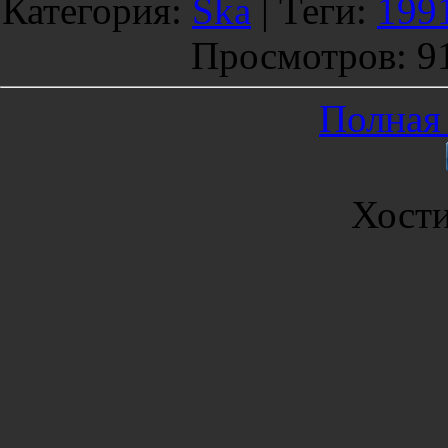
Категория
:
Ska
|
Теги
:
199
Просмотров
: 9
Полная 
Хост