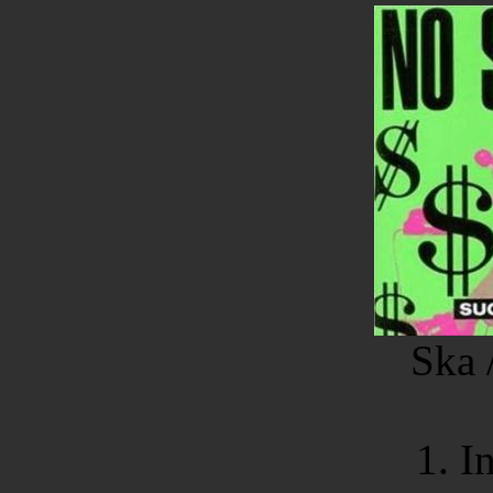
Ska 
1. I