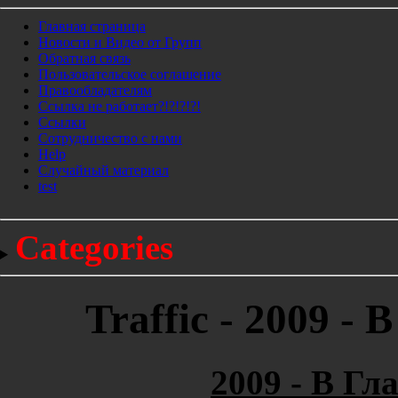
Главная страница
Новости и Видео от Групп
Обратная связь
Пользовательское соглашение
Правообладателям
Ссылка не работает?!?!?!?!
Ссылки
Сотрудничество с нами
Help
Cлучайный материал
test
Categories
Traffic - 2009 -
2009 - В Гл