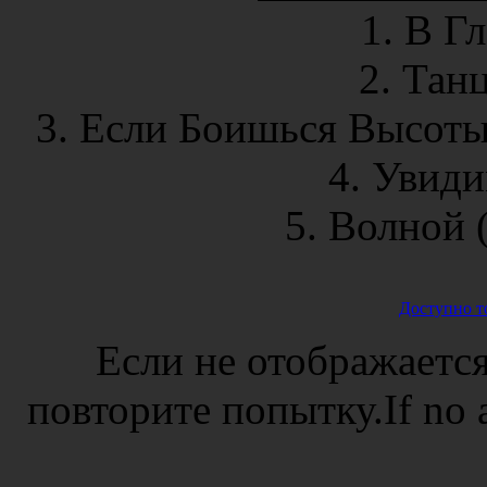
1. В Г
2. Тан
3. Если Боишься Высоты
4. Увид
5. Волной (
Доступно т
Если не отображается
повторите попытку.If no ad