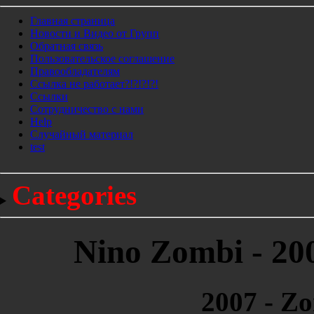
Главная страница
Новости и Видео от Групп
Обратная связь
Пользовательское соглашение
Правообладателям
Ссылка не работает?!?!?!?!
Ссылки
Сотрудничество с нами
Help
Cлучайный материал
test
Categories
Nino Zombi - 20
2007 - Z