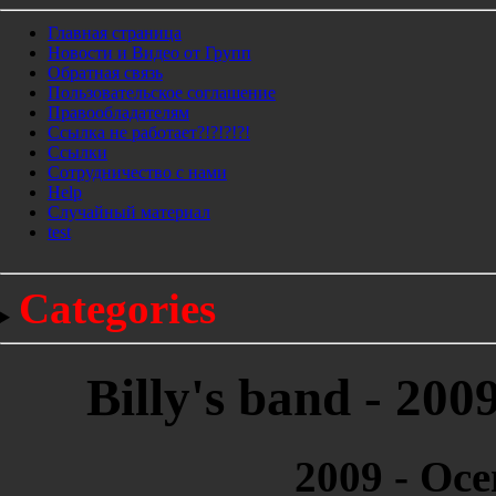
Главная страница
Новости и Видео от Групп
Обратная связь
Пользовательское соглашение
Правообладателям
Ссылка не работает?!?!?!?!
Ссылки
Сотрудничество с нами
Help
Cлучайный материал
test
Categories
Billy's band - 20
2009 - Ос