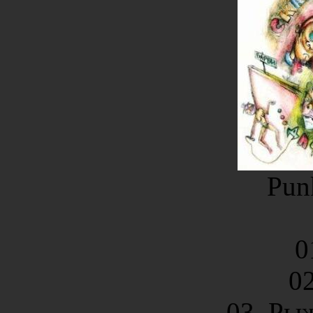
Pun
0
02
03. Ры