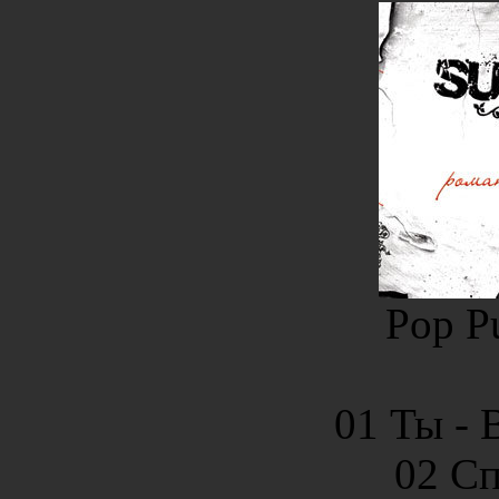
Pop Pu
01 Ты - 
02 Сп