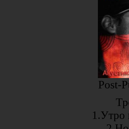
Post-P
Тр
1.Утро 
2.Но