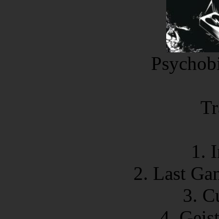
Psychobi
Tr
1. 
2. Last Ga
3. C
4. Geis