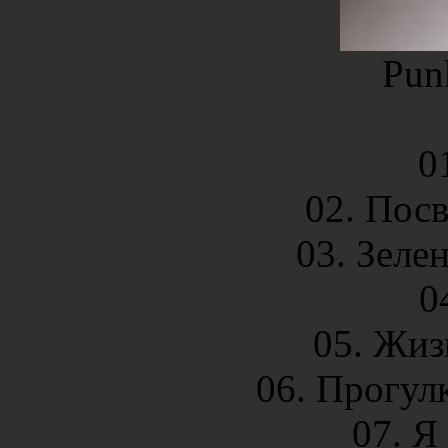
Pun
0
02. Пос
03. Зеле
0
05. Жиз
06. Прогул
07. Я