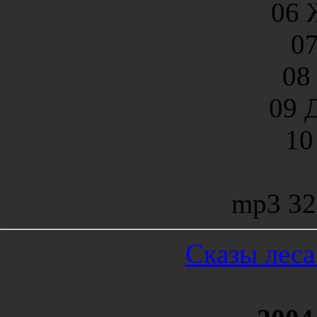
06 
0
08
09 
10
mp3 32
Сказы леса 