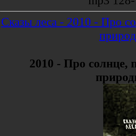
mp3 128-
Сказы леса - 2010 - Про со
природ
2010 - Про солнце, 
природ