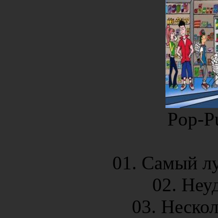
Pop-Pu
01. Самый лу
02. Неуд
03. Нескол