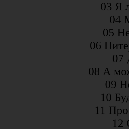
03 Я 
04 
05 Не
06 Пите
07
08 А мож
09 Н
10 Бу
11 Про
12