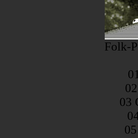
Folk-P
0
02
03 
0
05