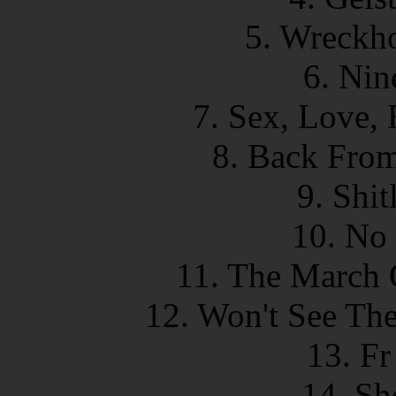
5. Wreckh
6. Nin
7. Sex, Love, 
8. Back Fro
9. Shit
10. No 
11. The March 
12. Won't See Th
13. Fr
14. Sh