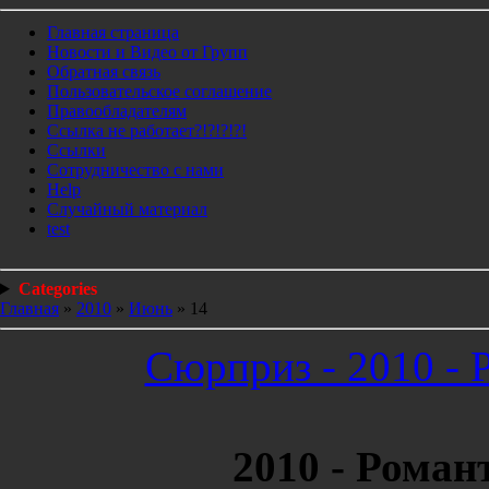
Главная страница
Новости и Видео от Групп
Обратная связь
Пользовательское соглашение
Правообладателям
Ссылка не работает?!?!?!?!
Ссылки
Сотрудничество с нами
Help
Cлучайный материал
test
Categories
Главная
»
2010
»
Июнь
»
14
Сюрприз - 2010 - 
2010 - Роман