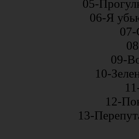
05-Прогул
06-Я убь
07-
08
09-Во
10-Зеле
11
12-По
13-Перепута