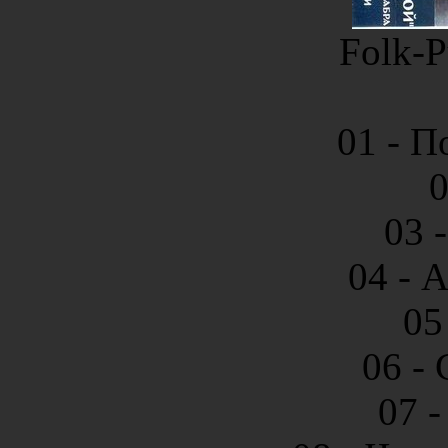
Folk-P
01 - П
0
03 
04 - 
05
06 - 
07 