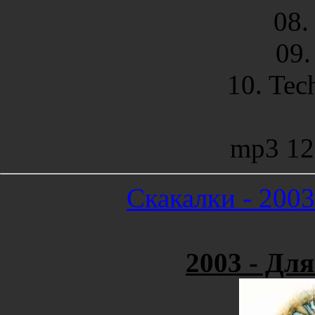
08.
09.
10. Te
mp3 12
Скакалки - 2003
2003 - Дл