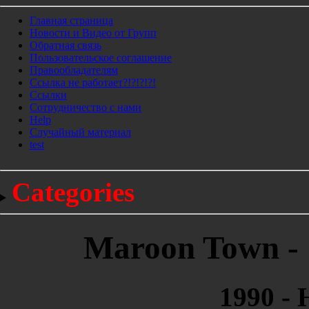
Главная страница
Новости и Видео от Групп
Обратная связь
Пользовательское соглашение
Правообладателям
Ссылка не работает?!?!?!?!
Ссылки
Сотрудничество с нами
Help
Cлучайный материал
test
Categories
Maroon Town - 
1990 - 