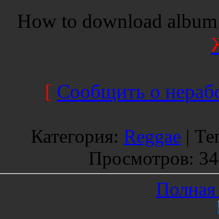
How to download album 
[
Сообщить о нерабо
Категория
:
Reggae
|
Те
Просмотров
: 3
Полная 