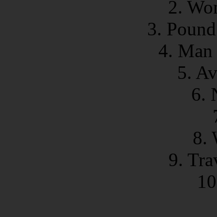
2. Wo
3. Pound
4. Man 
5. A
6. 
8.
9. Tra
10