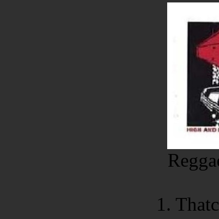
Reggae
1. That