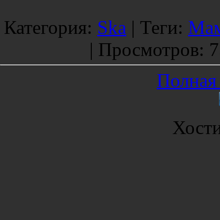
Категория
:
Ska
|
Теги
:
Мам
|
Просмотров
: 
Полная 
Хост