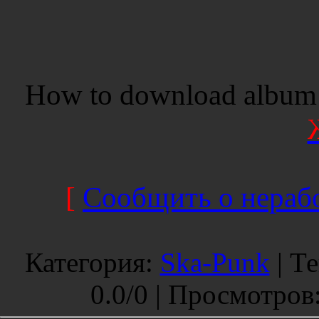
How to download album 
[
Сообщить о нерабо
Категория
:
Ska-Punk
|
Те
0.0
/
0 |
Просмотров