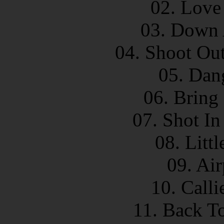
02. Love
03. Down 
04. Shoot Out
05. Dan
06. Bring
07. Shot In
08. Litt
09. Air
10. Calli
11. Back T