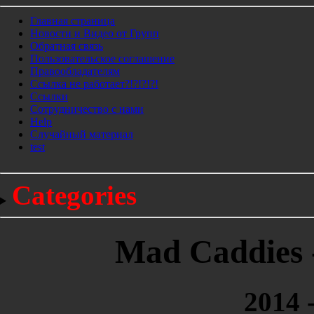
Главная страница
Новости и Видео от Групп
Обратная связь
Пользовательское соглашение
Правообладателям
Ссылка не работает?!?!?!?!
Ссылки
Сотрудничество с нами
Help
Cлучайный материал
test
Categories
Mad Caddies -
2014 