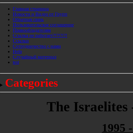
Главная страница
Новости и Видео от Групп
Обратная связь
Пользовательское соглашение
Правообладателям
Ссылка не работает?!?!?!?!
Ссылки
Сотрудничество с нами
Help
Cлучайный материал
test
Categories
The Israelite
1995 