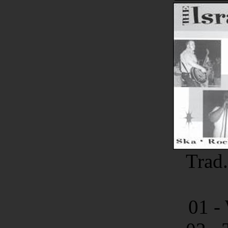
Trad
01 -