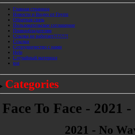
Главная страница
Новости и Видео от Групп
Обратная связь
Пользовательское соглашение
Правообладателям
Ссылка не работает?!?!?!?!
Ссылки
Сотрудничество с нами
Help
Cлучайный материал
test
Categories
Face To Face - 2021 
2021 - No Wa