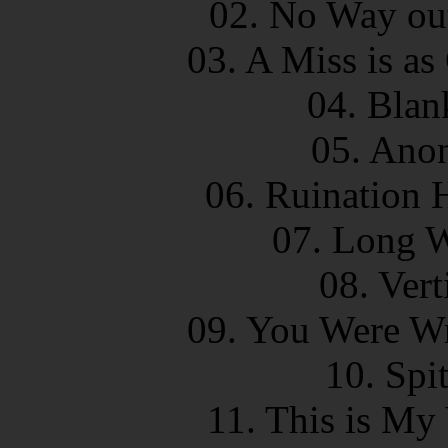
02. No Way out
03. A Miss is as
04. Blan
05. Ano
06. Ruination 
07. Long 
08. Ver
09. You Were W
10. Spi
11. This is My