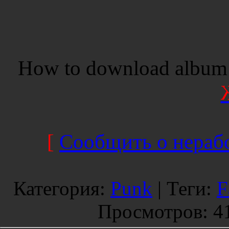
How to download album 
[
Сообщить о нерабо
Категория
:
Punk
|
Теги
:
F
Просмотров
: 4