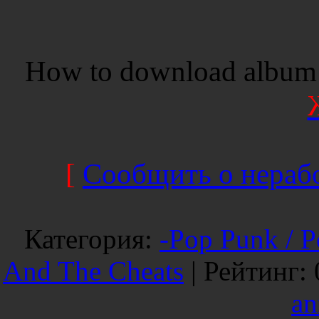
How to download album 
[
Сообщить о нерабо
Категория
:
-Pop Punk / 
And The Cheats
|
Рейтинг
:
an