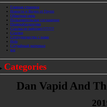
Главная страница
Новости и Видео от Групп
Обратная связь
Пользовательское соглашение
Правообладателям
Ссылка не работает?!?!?!?!
Ссылки
Сотрудничество с нами
Help
Cлучайный материал
test
Categories
Dan Vapid And The
201