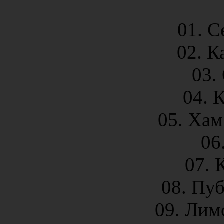
01. С
02. К
03.
04. 
05. Ха
06
07. 
08. Пу
09. Ли