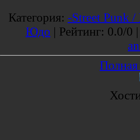
Категория
:
-Street Punk /
Юдо
|
Рейтинг
:
0.0
/
0 
an
Полная 
Хост