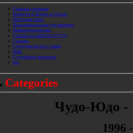
Главная страница
Новости и Видео от Групп
Обратная связь
Пользовательское соглашение
Правообладателям
Ссылка не работает?!?!?!?!
Ссылки
Сотрудничество с нами
Help
Cлучайный материал
test
Categories
Чудо-Юдо - 1
1996 -