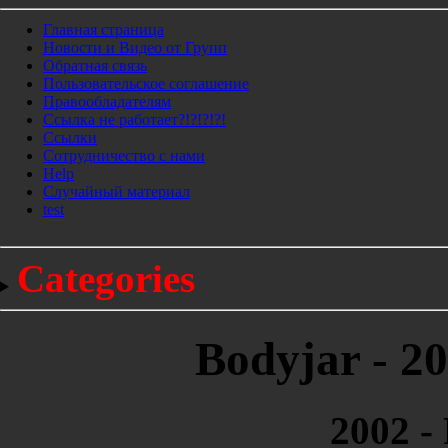
Главная страница
Новости и Видео от Групп
Обратная связь
Пользовательское соглашение
Правообладателям
Ссылка не работает?!?!?!?!
Ссылки
Сотрудничество с нами
Help
Cлучайный материал
test
Categories
Bodyjar - 20
2002 - 