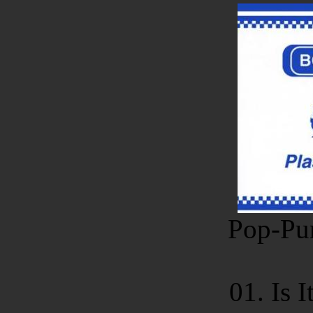
Pop-Pun
01. Is I