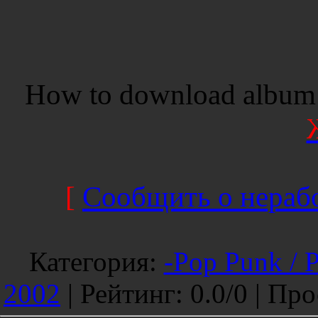
How to download album 
[
Сообщить о нерабо
Категория
:
-Pop Punk / 
2002
|
Рейтинг
:
0.0
/
0 |
Про