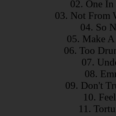
02. One In
03. Not From W
04. So N
05. Make A 
06. Too Dru
07. Und
08. Emm
09. Don't T
10. Feel
11. Tortu