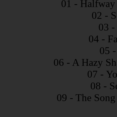
01 - Halfway
02 - S
03 -
04 - Fa
05 
06 - A Hazy Sh
07 - Y
08 - S
09 - The Son