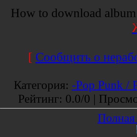
How to download album 
[
Сообщить о нерабо
Категория
:
-Pop Punk / 
Рейтинг
:
0.0
/
0 |
Просмо
Полная 