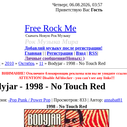
Четверг, 06.08.2026, 03:57
Приветствую Вас
Гость
Free Rock Me
Скачать Новую Рок Музыку
Рок Музыка Мира
Добавляй музыку после регистрации!
Главная
|
|
Регистрация
|
Вход
|
RSS
|
Личные сообщения(Новых: )
я
»
2010
»
Октябрь
»
11
» Bodyjar - 1998 - No Touch Red
ВНИМАНИЕ! Отключите блокировщик рекламы или вы не увидите ссылок
ATTENTION! Disable Ad blocker - you саn't see any links!!!
yjar - 1998 - No Touch Red
рия
:
-Pop Punk / Power Pop
|
Просмотров
: 833 |
Автор
:
annabat81
1998 - No Touch Red