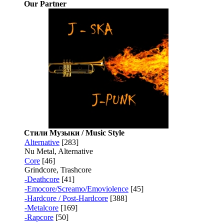
Our Partner
Стили Музыки / Music Style
Alternative
[283]
Nu Metal, Alternative
Core
[46]
Grindcore, Trashcore
-Deathcore
[41]
-Emocore/Screamo/Emoviolence
[45]
-Hardcore / Post-Hardcore
[388]
-Metalcore
[169]
-Rapcore
[50]