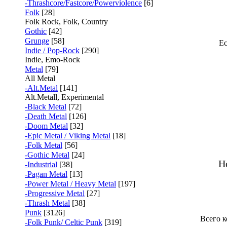
-Thrashcore/Fastcore/Powerviolence
[6]
Folk
[28]
Folk Rock, Folk, Country
Gothic
[42]
Grunge
[58]
Ес
Indie / Pop-Rock
[290]
Indie, Emo-Rock
Metal
[79]
All Metal
-Alt.Metal
[141]
Alt.Metall, Experimental
-Black Metal
[72]
-Death Metal
[126]
-Doom Metal
[32]
-Epic Metal / Viking Metal
[18]
-Folk Metal
[56]
-Gothic Metal
[24]
H
-Industrial
[38]
-Pagan Metal
[13]
-Power Metal / Heavy Metal
[197]
-Progressive Metal
[27]
-Thrash Metal
[38]
Punk
[3126]
Всего 
-Folk Punk/ Celtic Punk
[319]