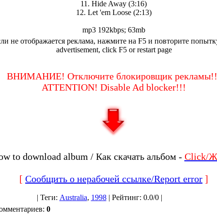
11. Hide Away (3:16)
12. Let 'em Loose (2:13)
mp3 192kbps; 63mb
ли не отображается реклама, нажмите на F5 и повторите попытку
advertisement, click F5 or restart page
ВНИМАНИЕ! Отключите блокировщик рекламы!!
ATTENTION! Disable Ad blocker!!!
ow to download album / Как скачать альбом -
Click/
[
Сообщить о нерабочей ссылке/Report error
]
|
Теги
:
Australia
,
1998
|
Рейтинг
:
0.0
/
0 |
комментариев
:
0