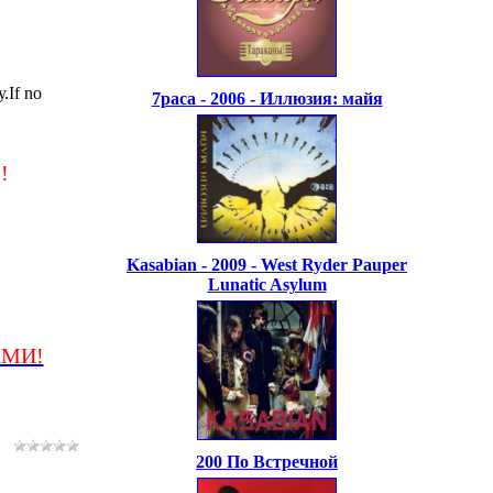
.If no
7раса - 2006 - Иллюзия: майя
!
Kasabian - 2009 - West Ryder Pauper
Lunatic Asylum
ЖМИ!
200 По Встречной