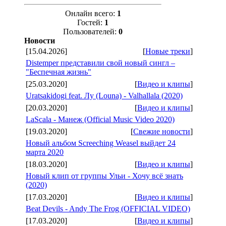
Онлайн всего:
1
Гостей:
1
Пользователей:
0
Новости
[15.04.2026]
[
Новые треки
]
Distemper представили свой новый сингл –
"Беспечная жизнь"
[25.03.2020]
[
Видео и клипы
]
Uratsakidogi feat. Лу (Louna) - Valhallala (2020)
[20.03.2020]
[
Видео и клипы
]
LaScala - Манеж (Official Music Video 2020)
[19.03.2020]
[
Свежие новости
]
Новый альбом Screeching Weasel выйдет 24
марта 2020
[18.03.2020]
[
Видео и клипы
]
Новый клип от группы Ульи - Хочу всё знать
(2020)
[17.03.2020]
[
Видео и клипы
]
Beat Devils - Andy The Frog (OFFICIAL VIDEO)
[17.03.2020]
[
Видео и клипы
]