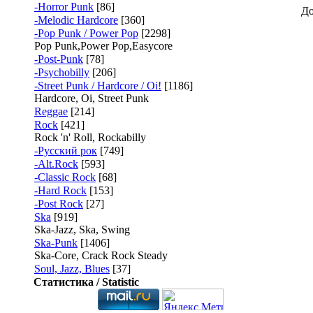
-Horror Punk
[86]
До
-Melodic Hardcore
[360]
-Pop Punk / Power Pop
[2298]
Pop Punk,Power Pop,Easycore
-Post-Punk
[78]
-Psychobilly
[206]
-Street Punk / Hardcore / Oi!
[1186]
Hardcore, Oi, Street Punk
Reggae
[214]
Rock
[421]
Rock 'n' Roll, Rockabilly
-Русский рок
[749]
-Alt.Rock
[593]
-Classic Rock
[68]
-Hard Rock
[153]
-Post Rock
[27]
Ska
[919]
Ska-Jazz, Ska, Swing
Ska-Punk
[1406]
Ska-Core, Crack Rock Steady
Soul, Jazz, Blues
[37]
Статистика / Statistic