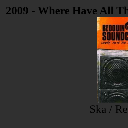
2009 - Where Have All T
Ska / Re