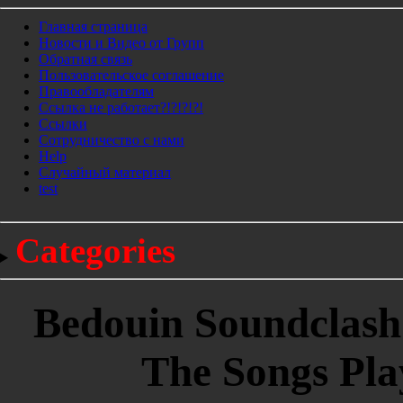
Главная страница
Новости и Видео от Групп
Обратная связь
Пользовательское соглашение
Правообладателям
Ссылка не работает?!?!?!?!
Ссылки
Сотрудничество с нами
Help
Cлучайный материал
test
Categories
Bedouin Soundclash 
The Songs Pla