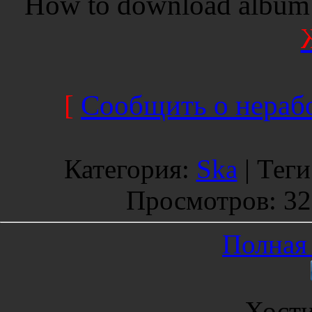
How to download album 
[
Сообщить о нерабо
Категория
:
Ska
|
Теги
Просмотров
: 3
Полная 
Хост