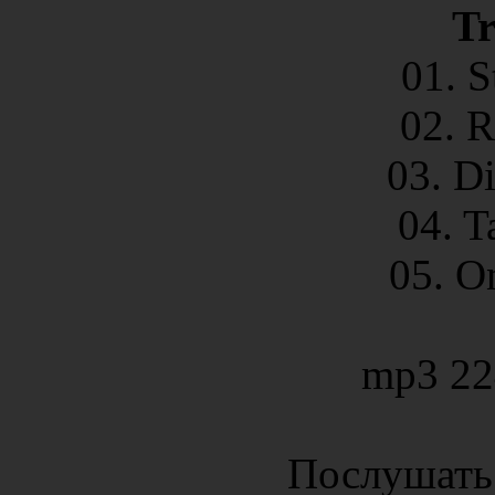
Tr
01. S
02. R
03. D
04. T
05. O
mp3 22
Послушать