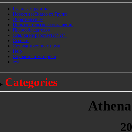
Главная страница
Новости и Видео от Групп
Обратная связь
Пользовательское соглашение
Правообладателям
Ссылка не работает?!?!?!?!
Ссылки
Сотрудничество с нами
Help
Cлучайный материал
test
Categories
Athena 
20