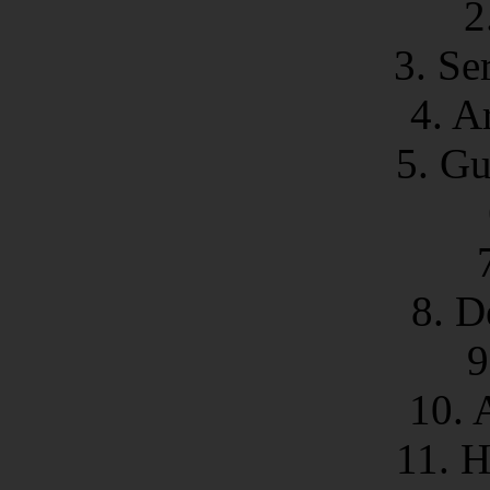
2
3. Se
4. A
5. Gu
8. D
9
10. 
11. H