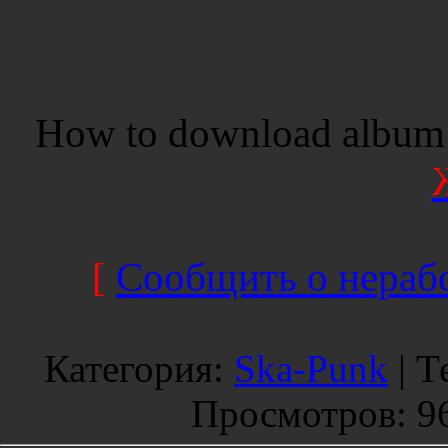
How to download album 
[
Сообщить о нерабо
Категория
:
Ska-Punk
|
Т
Просмотров
: 9