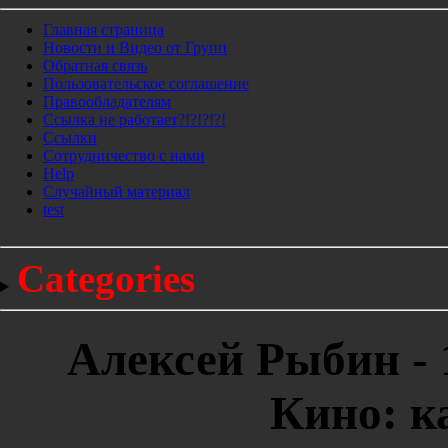
Главная страница
Новости и Видео от Групп
Обратная связь
Пользовательское соглашение
Правообладателям
Ссылка не работает?!?!?!?!
Ссылки
Сотрудничество с нами
Help
Cлучайный материал
test
Categories
Алексей Рыбин - 
Кино: к