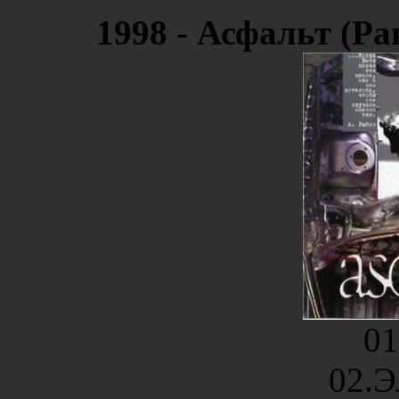
1998 - Асфальт (Ра
0
02.Э