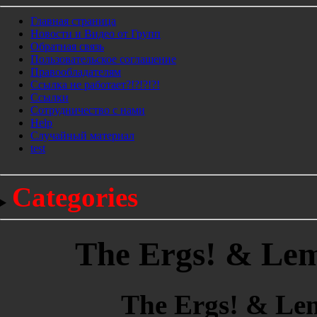
Главная страница
Новости и Видео от Групп
Обратная связь
Пользовательское соглашение
Правообладателям
Ссылка не работает?!?!?!?!
Ссылки
Сотрудничество с нами
Help
Cлучайный материал
test
Categories
The Ergs! & Lemu
The Ergs! & Lemu