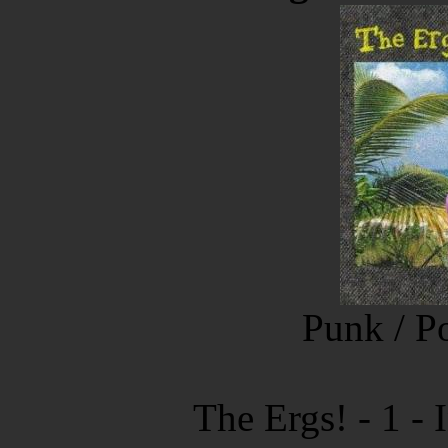
Punk / P
The Ergs! - 1 -