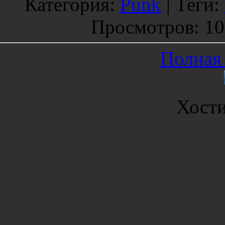
Категория
:
Punk
|
Теги
:
Просмотров
: 1
Полная 
Хост